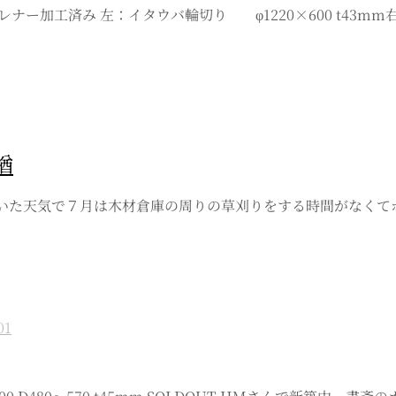
加工済み 左：イタウバ輪切り φ1220×600 t43mm右：イ
楢
、ぐずついた天気で７月は木材倉庫の周りの草刈りをする時間がな
01