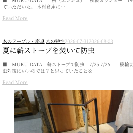
■ MUKU-DATA 槐（エンジュ）一枚板カウンター 190
ていただいた。 木材倉庫に…
Read More
木のテーブル・座卓
木の特性
2026-07-31
2026-08-03
夏に薪ストーブを焚いて防虫
■ MUKU-DATA 薪ストーブで防虫 7/25 7/2
虫対策にいいのでは？と思っていたことを…
Read More