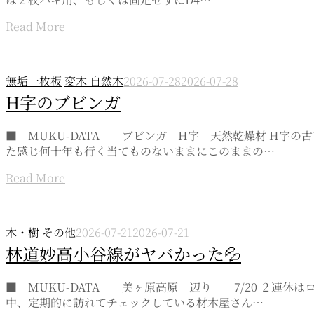
Read More
無垢一枚板
変木 自然木
2026-07-28
2026-07-28
H字のブビンガ
■ MUKU-DATA ブビンガ H字 天然乾燥材 H字
た感じ何十年も行く当てものないままにこのままの…
Read More
木・樹
その他
2026-07-21
2026-07-21
林道妙高小谷線がヤバかった💦
■ MUKU-DATA 美ヶ原高原 辺り 7/20 ２連
中、定期的に訪れてチェックしている材木屋さん…