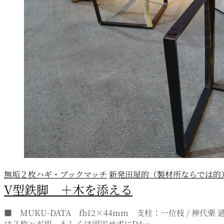
無垢２枚ハギ・ブックマッチ
新発田屋的（製材所ならでは的
V型鉄脚 ＋木を添える
■ MUKU-DATA fb12×44mm 支柱：一位枝 /
は２枚ハギ用、もしくは固定せずにD4…