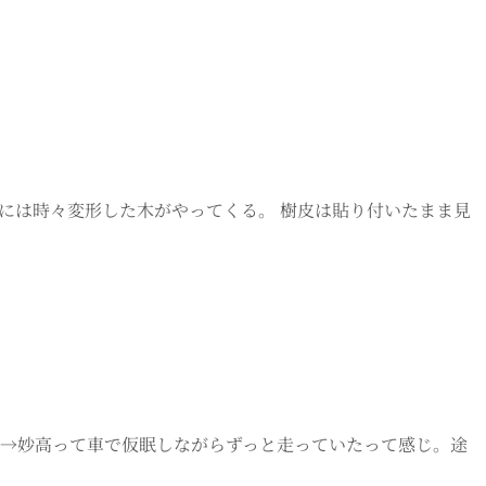
庫には時々変形した木がやってくる。 樹皮は貼り付いたまま見
谷村→妙高って車で仮眠しながらずっと走っていたって感じ。途