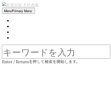
Skip
to
新
Menu
Primary Menu
content
Home
発
About
Contact
田
Movie
屋
Search
for:
木
Enter / Returnを押して検索を開始します。
材
新発田屋 木材倉庫
倉
庫