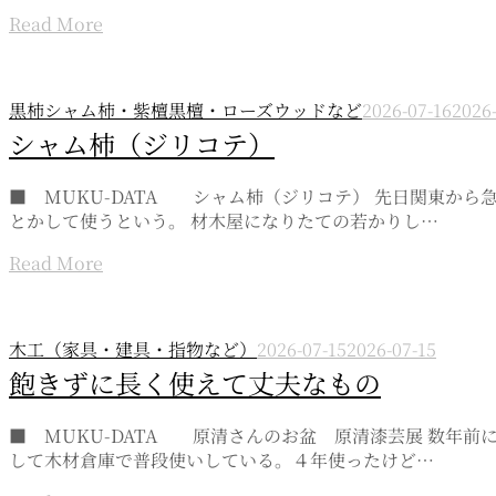
Read More
黒柿シャム柿・紫檀黒檀・ローズウッドなど
2026-07-16
2026
シャム柿（ジリコテ）
■ MUKU-DATA シャム柿（ジリコテ） 先日関東か
とかして使うという。 材木屋になりたての若かりし…
Read More
木工（家具・建具・指物など）
2026-07-15
2026-07-15
飽きずに長く使えて丈夫なもの
■ MUKU-DATA 原清さんのお盆 原清漆芸展 数年
して木材倉庫で普段使いしている。４年使ったけど…