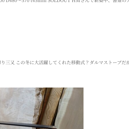
0 D480～570 t45mm SOLDOUT HMさんで新築中
6 桜輪切り三又 この冬に大活躍してくれた移動式？ダルマストー