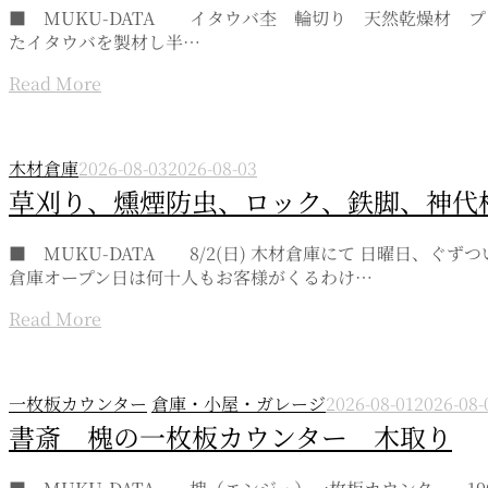
■ MUKU-DATA イタウバ杢 輪切り 天然乾燥材 プレナー
たイタウバを製材し半…
Read More
木材倉庫
2026-08-03
2026-08-03
草刈り、燻煙防虫、ロック、鉄脚、神代
■ MUKU-DATA 8/2(日) 木材倉庫にて 日曜日
倉庫オープン日は何十人もお客様がくるわけ…
Read More
一枚板カウンター
倉庫・小屋・ガレージ
2026-08-01
2026-08-
書斎 槐の一枚板カウンター 木取り