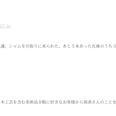
-07-16
ら急遽、シャムを引取りに来られた。あと５本あった在庫のうち
前に木工芸を含む美術品全般に好きなお客様から原清さんのこと