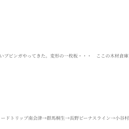
の古いブビンガやってきた。変形の一枚板・・・ ここの木材倉
休はロードトリップ南会津→群馬桐生→長野ビーナスライン→小