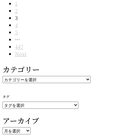
1
navigation
2
3
4
5
…
447
Next
カテゴリー
カ
テ
ゴ
タグ
リ
ー
アーカイブ
ア
ー