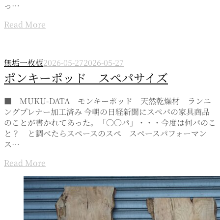
っ…
Read More
無垢一枚板
2026-05-27
2026-05-27
ポンキーポッド スぺパサイズ
■ MUKU-DATA モンキーポッド 天然乾燥材 ランニ
ングプレナー加工済み 今朝の日経新聞にスぺパの家具商品
のことが書かれてあった。「〇〇パ」・・・今度は何パのこ
と？ と調べたらスペースのスぺ スペースパフォーマン
ス…
Read More