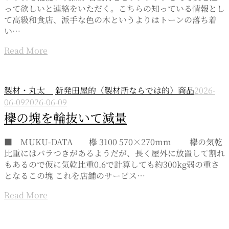
って欲しいと連絡をいただく。こちらの知っている情報とし
て高級和食店、派手な色の木というよりはトーンの落ち着
い…
Read More
製材・丸太
新発田屋的（製材所ならでは的）商品
2026-
06-09
2026-06-09
欅の塊を輪抜いて減量
■ MUKU-DATA 欅 3100 570×270mm 欅の気乾
比重にはバラつきがあるようだが、長く屋外に放置して割れ
もあるので仮に気乾比重0.6で計算しても約300kg弱の重さ
となるこの塊 これを店舗のサービス…
Read More