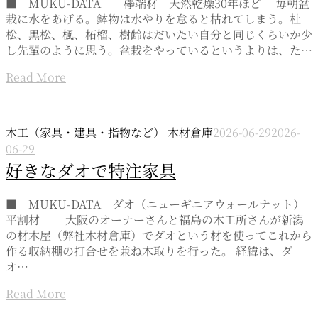
■ MUKU-DATA 欅端材 天然乾燥30年ほど 毎朝盆
栽に水をあげる。鉢物は水やりを怠ると枯れてしまう。杜
松、黒松、楓、柘榴、樹齢はだいたい自分と同じくらいか少
し先輩のように思う。盆栽をやっているというよりは、た…
Read More
木工（家具・建具・指物など）
木材倉庫
2026-06-29
2026-
06-29
好きなダオで特注家具
■ MUKU-DATA ダオ（ニューギニアウォールナット）
平割材 大阪のオーナーさんと福島の木工所さんが新潟
の材木屋（弊社木材倉庫）でダオという材を使ってこれから
作る収納棚の打合せを兼ね木取りを行った。 経緯は、ダ
オ…
Read More