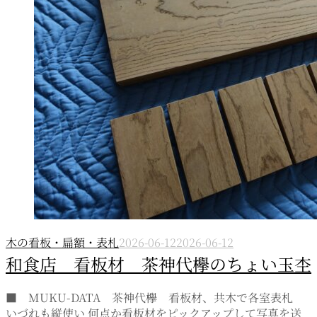
木の看板・扁額・表札
2026-06-12
2026-06-12
和食店 看板材 茶神代欅のちょい玉杢
■ MUKU-DATA 茶神代欅 看板材、共木で各室表札
いづれも縦使い 何点か看板材をピックアップして写真を送