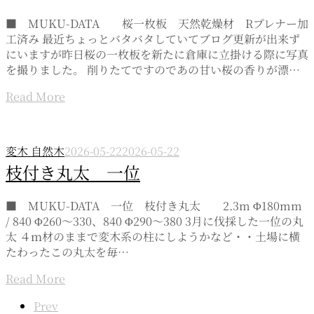
■ MUKU-DATA 桜一枚板 天然乾燥材 Rプレナー加
工済み 最近ちょっとバタバタしていてブログ更新が出来ず
にいますが昨日桜の一枚板を新たに倉庫に立掛ける際に写真
を撮りました。 削りたてですのであの甘い桜の香りが漂…
Read More
変木 自然木
2026-05-22
2026-05-22
枝付き丸太 一位
■ MUKU-DATA 一位 枝付き丸太 2.3m Φ180mm
/ 840 Φ260～330、840 Φ290～380 3月に伐採した一位の丸
太 ４ｍ材のままで変木系の柱にしようかなど・・土場に横
たわったこの丸太を毎…
Read More
Page
Prev