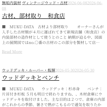
無垢内装材
ヴィンテージウッド・古材
2026-06-08
2026-06-
08
古材、部材取り 和食店
■ MUKU-DATA 古材より部材取り オーナーさんが
入手した古材類が４月に運ばれてきて新規店舗（和食店）の
内装部材の造作材として使うとのこと 納期が迫る中、図面
上の展開図ではno.〇番の古材のこの部分を製材して店…
Read More
ウッドデッキ・ルーバー・板塀
2026-05-30
2026-05-30
ウッドデッキとベンチ
■ MUKU-DATA ウッドデッキ：杉赤身 ベンチ：
片耳付き杉板 ５月も明日で終わりますね、、木材倉庫にウ
ッドデッキを取付けました。主な目的は２つで、倉庫の内部
がこれからの季節、暑さで熱がこもるので通気を取りたか