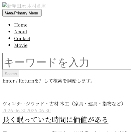
Skip
to
新
Menu
Primary Menu
content
Home
発
About
Contact
田
Movie
屋
Search
for:
木
材
Enter / Returnを押して検索を開始します。
倉
ヴィンテージウッド・古材
木工（家具・建具・指物など）
庫
2026-06-30
2026-06-30
長く眠っていた時間に価値がある