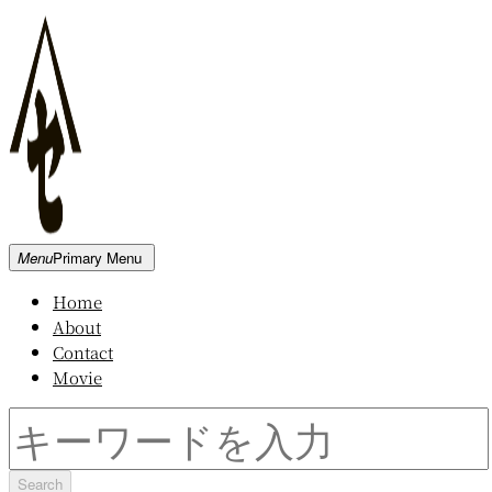
Skip
to
content
新
Menu
Primary Menu
発
Home
田
About
屋
Contact
木
Movie
材
倉
Search
庫
for: