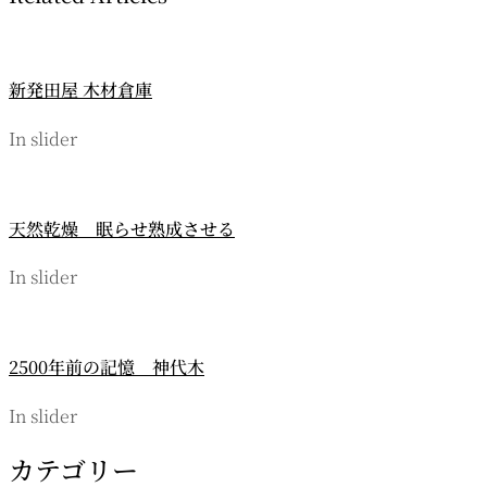
ゲ
ー
新発田屋 木材倉庫
シ
ョ
In slider
ン
天然乾燥 眠らせ熟成させる
In slider
2500年前の記憶 神代木
In slider
カテゴリー