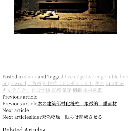
Posted in
slider
and
Tagged
live edge
live edge table
live
edge wood
一枚板
神代栃（ジンダイトチ）
美杢
山セ好み
キャラクター
自分仕様
質感
気配
樹齢
木材倉庫
投
Previous article
Previous article
木の建築部材
化粧柱 象徴的 垂直材
稿
Next article
ナ
Next article
slider
天然乾燥 眠らせ熟成させる
ビ
Related Articles