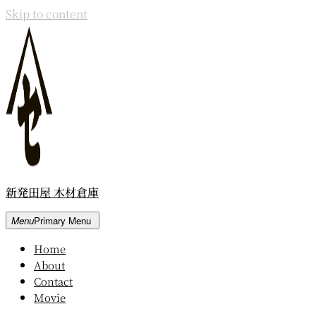
Skip to content
新発田屋 木材倉庫
Menu
Primary Menu
Home
About
Contact
Movie