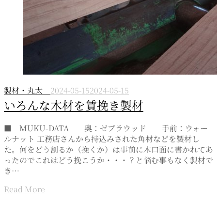
製材・丸太
2024-05-15
2024-05-15
いろんな木材を賃挽き製材
■ MUKU-DATA 奥：ゼブラウッド 手前：ウォー
ルナット 工務店さんから持込みされた角材などを製材し
た。何をどう割るか（挽くか）は事前に木口面に書かれてあ
ったのでこれはどう挽こうか・・・？と悩む事もなく製材で
き…
Read More