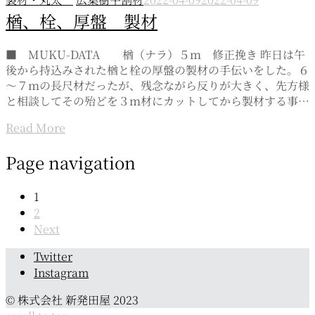
楢、栓、厚盤 製材
■ MUKU-DATA 楢（ナラ）５ｍ 修正挽き 昨日は午
後から持込みされた楢と栓の厚盤の製材の手伝いをした。６
～７ｍの長尺材だったが、残念ながら反りが大きく、先方様
と相談してその殆どを３ｍ材にカットしてから製材する事…
Read More
Page navigation
1
2
Next
Twitter
Instagram
© 株式会社 新発田屋 2023