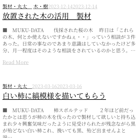
製材・丸太
木・樹
2023-12-14
2023-12-14
放置された木の活用 製材
■ MUKU-DATA 伐採された桜の木 昨日は「これら
の木、何とか使えないですかねぇ・・」っていう相談が３件
あった。日常の事なのであまり意識はしていなかったけど多
分、月一程度はそのような相談をされているのかと思う。…
Read More
製材・丸太
2023-03-16
2023-03-16
白い柿に縞模様を描いてもらう
■ MUKU-DATA 柿スポルテッド ２年ほど前だっ
たかとは思うが柿の木を伐ったので製材して欲しいと持ち込
まれ少々興奮気味だったように見受けられたが残念ながら黒
が殆どない白い柿これ、挽いても黒、殆ど出ませんよと
説…