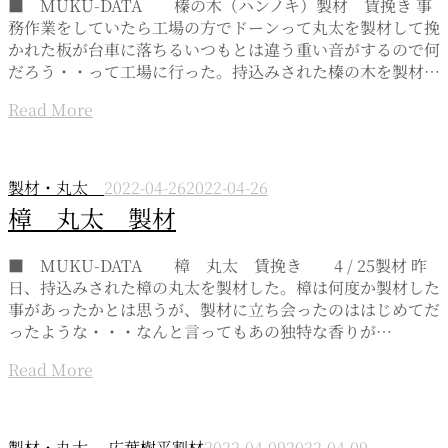
■ MUKU-DATA 榛の木（ハンノキ）製材 賃挽き 事
務作業をしていたら工場の方でドーンって丸太を製材して挽
かれた板が台車に落ちるいつもとは違う重い音がするので何
だろう・・って工場に行った。持込みされた榛の木を製材…
Read More
製材・丸太
2022-04-26
2022-04-26
樟 丸太 製材
■ MUKU-DATA 樟 丸太 賃挽き 4 / 25製材 昨
日、持込みされた樟の丸太を製材した。樟は何度か製材した
事があったかとは思うが、製材に立ち会ったのははじめてだ
ったような・・・なんと言ってもあの独特な香りが…
Read More
製材・丸太
広葉樹平割材
2022-04-09
2022-04-09