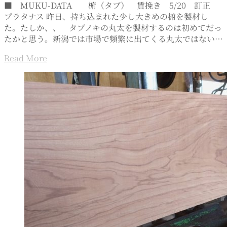
■ MUKU-DATA 椨（タブ） 賃挽き 5/20 訂正
プラタナス 昨日、持ち込まれた少し大きめの椨を製材し
た。たしか、、 タブノキの丸太を製材するのは初めてだっ
たかと思う。新潟では市場で頻繁に出てくる丸太ではない…
Read More