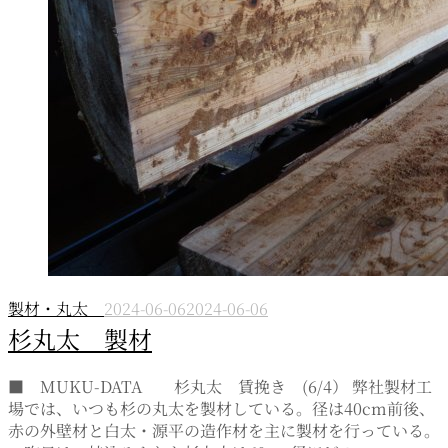
製材・丸太
2024-06-06
2024-06-06
杉丸太 製材
■ MUKU-DATA 杉丸太 賃挽き (6/4） 弊社製材工
場では、いつも杉の丸太を製材している。径は40cm前後、
赤の外壁材と白太・源平の造作材を主に製材を行っている。