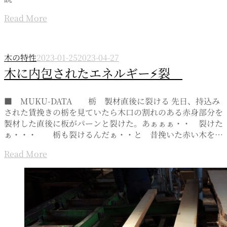
Read More
木の特性
2023-01-25
2023-04-27
木に内包されたエネルギー⚡裂
■ MUKU-DATA 栃 製材直後に裂ける 先日、持込み
された賃挽きの栃を見ていたら木口の割れのある赤身部分を
製材した直後に板がパーンと裂けた。あぁぁぁ・・ 裂けた
ぁ・・・ 栃も裂けるんだぁ・・と 昔挽いた赤い木を…
Read More