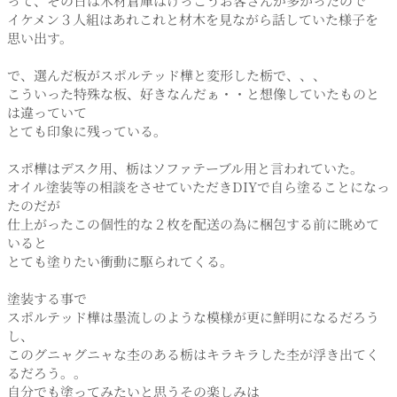
って、その日は木材倉庫はけっこうお客さんが多かったので
イケメン３人組はあれこれと材木を見ながら話していた様子を
思い出す。
で、選んだ板がスポルテッド樺と変形した栃で、、、
こういった特殊な板、好きなんだぁ・・と想像していたものと
は違っていて
とても印象に残っている。
スポ樺はデスク用、栃はソファテーブル用と言われていた。
オイル塗装等の相談をさせていただきDIYで自ら塗ることになっ
たのだが
仕上がったこの個性的な２枚を配送の為に梱包する前に眺めて
いると
とても塗りたい衝動に駆られてくる。
塗装する事で
スポルテッド樺は墨流しのような模様が更に鮮明になるだろう
し、
このグニャグニャな杢のある栃はキラキラした杢が浮き出てく
るだろう。。
自分でも塗ってみたいと思うその楽しみは