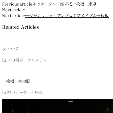
Previous article
木のテーブル・座卓
桜一枚板 座卓
稿
Next article
ナ
Next article
一枚板カウンター
アンブロシアメイプル一枚板
ビ
Related Articles
ゲ
ー
ウェンジ
シ
ョ
In 木の素材・テクスチャー
ン
一枚板 木の脚
In 木のテーブル・座卓