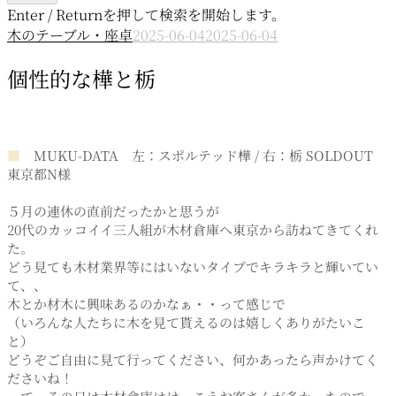
Enter / Returnを押して検索を開始します。
木のテーブル・座卓
2025-06-04
2025-06-04
個性的な樺と栃
■
MUKU-DATA 左：スポルテッド樺 / 右：栃 SOLDOUT
東京都N様
５月の連休の直前だったかと思うが
20代のカッコイイ三人組が木材倉庫へ東京から訪ねてきてくれ
た。
どう見ても木材業界等にはいないタイプでキラキラと輝いてい
て、、
木とか材木に興味あるのかなぁ・・って感じで
（いろんな人たちに木を見て貰えるのは嬉しくありがたいこ
と）
どうぞご自由に見て行ってください、何かあったら声かけてく
ださいね！