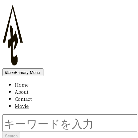
Skip
to
content
新
Menu
Primary Menu
発
Home
田
About
屋
Contact
木
Movie
材
倉
Search
庫
for: