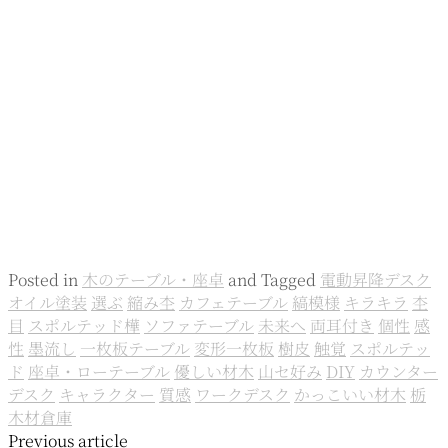
Posted in
木のテーブル・座卓
and
Tagged
電動昇降デスク
オイル塗装
選ぶ
縮み杢
カフェテーブル
縞模様
キラキラ
杢
目
スポルテッド樺
ソファテーブル
未来へ
両耳付き
個性
感
性
墨流し
一枚板テーブル
変形一枚板
樹皮
触覚
スポルテッ
ド
座卓・ローテーブル
優しい材木
山セ好み
DIY
カウンター
デスク
キャラクター
質感
ワークデスク
かっこいい材木
栃
木材倉庫
投
Previous article