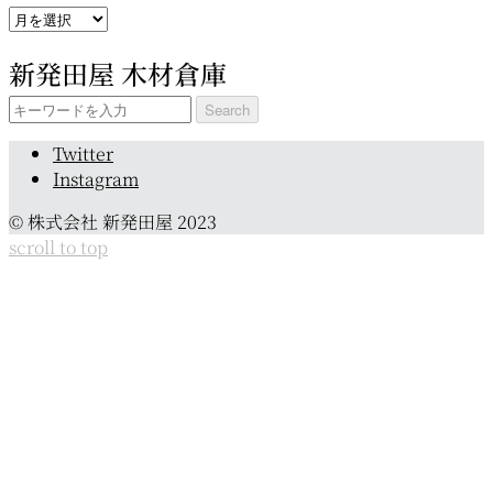
ア
ー
新発田屋 木材倉庫
カ
イ
Search
ブ
for:
Twitter
Instagram
© 株式会社 新発田屋 2023
scroll to top