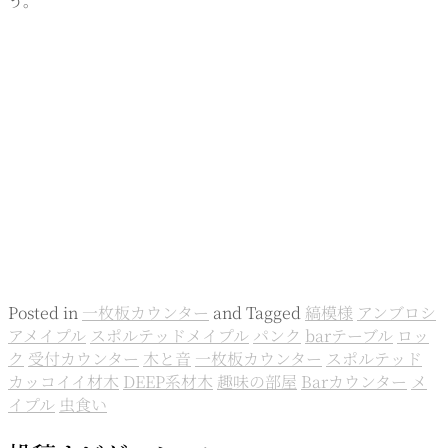
う。
Posted in
一枚板カウンター
and
Tagged
縞模様
アンブロシ
アメイプル
スポルテッドメイプル
パンク
barテーブル
ロッ
ク
受付カウンター
木と音
一枚板カウンター
スポルテッド
カッコイイ材木
DEEP系材木
趣味の部屋
Barカウンター
メ
イプル
虫食い