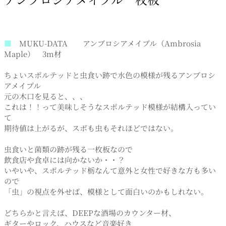
■
MUKU-DATA アンブロシアメイプル（Ambrosia
Maple） 3m材
ちょいスポルテッドと虫食い跡で水色の模様が残るアンブロシ
アメイプル
元の木口を見ると、、、
これは！！って美味しそうなスポルテッド模様が結構入ってい
て
期待値は上がるが、スポも虫もそれほどではない。
虫食いと菌類の跡が残る一枚板なので
飲食店や食卓には向かないか・・？
いやいや、スポルテッド栃なんて意外と女性で好きな方も多い
ので
「虫」の視点を外せば、模様として面白いのかもしれない。
どちらかと言えば、DEEPな酒場のカウンター材、
ギターやロック、ハウスなど音楽好き