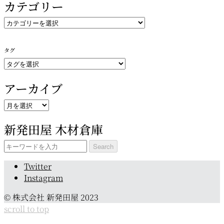
カテゴリー
カ
テ
ゴ
タグ
リ
ー
アーカイブ
ア
ー
新発田屋 木材倉庫
カ
イ
Search
ブ
for:
Twitter
Instagram
© 株式会社 新発田屋 2023
scroll to top