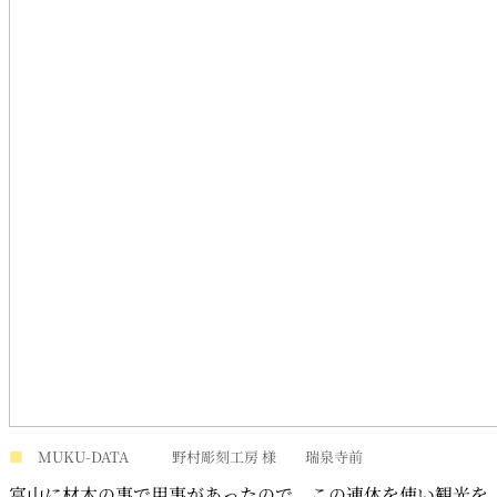
■
MUKU-DATA 野村彫刻工房 様 瑞泉寺前
富山に材木の事で用事があったので、この連休を使い観光を