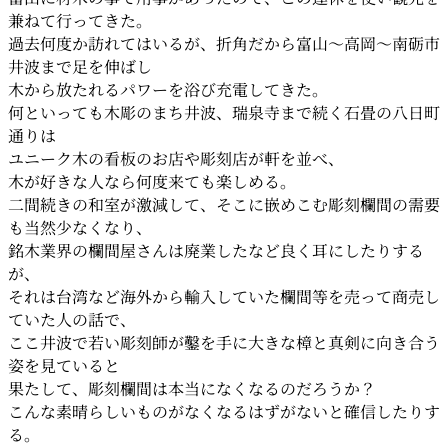
兼ねて行ってきた。
過去何度か訪れてはいるが、折角だから富山～高岡～南砺市
井波まで足を伸ばし
木から放たれるパワーを浴び充電してきた。
何といっても木彫のまち井波、瑞泉寺まで続く石畳の八日町
通りは
ユニーク木の看板のお店や彫刻店が軒を並べ、
木が好きな人なら何度来ても楽しめる。
二間続きの和室が激減して、そこに嵌めこむ彫刻欄間の需要
も当然少なくなり、
銘木業界の欄間屋さんは廃業したなど良く耳にしたりする
が、
それは台湾など海外から輸入していた欄間等を売って商売し
ていた人の話で、
ここ井波で若い彫刻師が鑿を手に大きな樟と真剣に向き合う
姿を見ていると
果たして、彫刻欄間は本当になくなるのだろうか？
こんな素晴らしいものがなくなるはずがないと確信したりす
る。