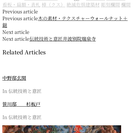
看板・扁額・表札
樟（クス）
絶滅危惧建築材
彫刻欄間
欄間
投
Previous article
Previous article
木の素材・テクスチャー
ウォールナット＋
稿
鎹
ナ
Next article
Next article
伝統技術と意匠
井波別院瑞泉寺
ビ
Related Articles
ゲ
ー
シ
中野邸玄関
ョ
In 伝統技術と意匠
ン
笹川邸 杉板戸
In 伝統技術と意匠