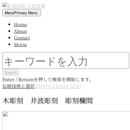
Skip
to
新
Menu
Primary Menu
content
発
Home
田
About
屋
Contact
木
Movie
材
倉
Search
庫
for:
Enter / Returnを押して検索を開始します。
伝統技術と意匠
2019-01-14
2024-12-13
木彫刻 井波彫刻 彫刻欄間