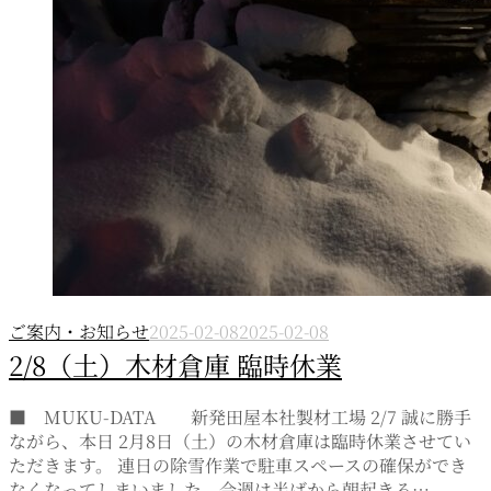
ご案内・お知らせ
2025-02-08
2025-02-08
2/8（土）木材倉庫 臨時休業
■ MUKU-DATA 新発田屋本社製材工場 2/7 誠に勝手
ながら、本日 2月8日（土）の木材倉庫は臨時休業させてい
ただきます。 連日の除雪作業で駐車スペースの確保ができ
なくなってしまいました。今週は半ばから朝起きる…