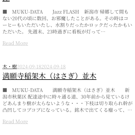
■ MUKU-DATA Jazz FLASH 新潟市 帰郷して間も
ない20代の頃に数回、お邪魔したことがある。その時はコ
ーヒーもいただいたし、水割りだったかロックだったかもい
ただいた。 先週末、23時過ぎに看板が灯って…
Read More
木・樹
2024-09-18
2024-09-18
満願寺稲架木（はさぎ）並木
■ MUKU-DATA 満願寺稲架木（はさぎ）並木 新
潟市秋葉区 配達途中に時々通る道、30年前から見ているけ
どあんまり樹が太らないような・・・下枝は切り取られ幹が
凸凹してコブコブになっている。銘木で出てくる瘤って、…
Read More