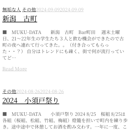
無垢な人
その他
2024-09-09
2024-09-09
新潟 古町
■ MUKU-DATA 新潟 古町 Bar町田 週末土曜
日、21～22年生の学生たち３人と飲む機会ができたので古
町の夜へ連れて行ってきた。。（付き合ってもらっ
た・・？） 自分はトレンドにも疎く、街で何が流行ってい
てど…
Read More
その他
2024-08-26
2024-08-26
2024 小須戸祭り
■ MUKU-DATA 小須戸祭り 2024 8/25 桜組 8/25は
各組（桜組、松組、竹組、梅組）燈籠を担いで町内を練り歩
き。途中途中で休憩してお酒を酌み交わす。一年に一度、こ