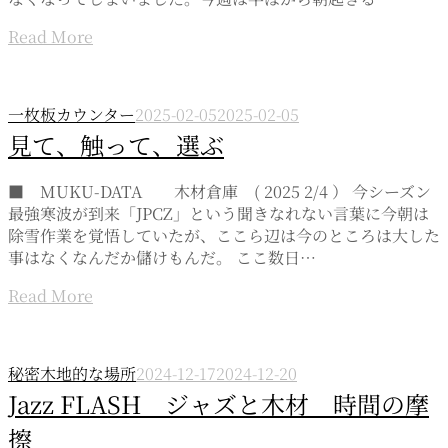
Read More
一枚板カウンター
2025-02-05
2025-02-05
見て、触って、選ぶ
■ MUKU-DATA 木材倉庫 ( 2025 2/4 ） 今シーズン
最強寒波が到来「JPCZ」という聞きなれない言葉に今朝は
除雪作業を覚悟していたが、ここら辺は今のところは大した
事はなくなんだか儲けもんだ。 ここ数日…
Read More
秘密木地的な場所
2024-12-17
2024-12-20
Jazz FLASH ジャズと木材 時間の摩
擦