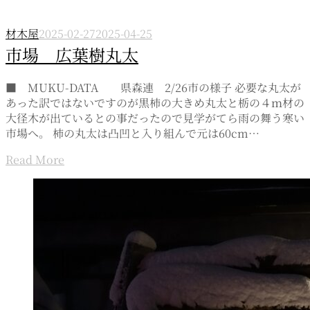
材木屋
2025-02-27
2025-04-25
市場 広葉樹丸太
■ MUKU-DATA 県森連 2/26市の様子 必要な丸太が
あった訳ではないですのが黒柿の大きめ丸太と栃の４ｍ材の
大径木が出ているとの事だったので見学がてら雨の舞う寒い
市場へ。 柿の丸太は凸凹と入り組んで元は60cm…
Read More