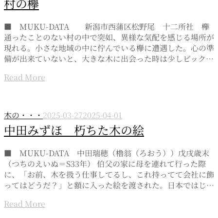
村の欅
■ MUKU-DATA 新潟市西蒲区松野尾 十二所社 欅
通ったことのない村の中で突如、異様な気配を感じる場所が
現れる。小さな地域の中に佇んでいる欅に遭遇した。心の準
備が出来ていないと、大きな木に出会った時は少しビック…
Read More
木の・・・
2025-03-27
2025-04-01
中田みずほ 朽ちた木の絵
■ MUKU-DATA 中田瑞穂（櫓翁（ろおう））戊戌歳末
（つちのえいぬ＝S33年） 伯父の家に母を連れて行った際
に、「お前、木を扱う仕事してるし、これ持ってて会社に飾
ってはどうだ？」と額に入った絵を渡された。日本ではじ…
Read More