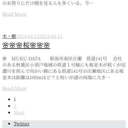
のお祭りにだけ顔を見る人も多くいる。今…
Read More
木・樹
2024-04-13
2024-04-13
🌸🌸🌸桜🌸🌸🌸
🌸 MUKU-DATA 新潟市南区庄瀬 県道141号 会社
のある秋葉区小須戸地域の県道１号線にも桜並木が続くが信
濃川を挟んで向かい側にある県道141号の庄瀬地区にある桜
並木は距離は100mほど？と短いが道の両端に大き…
Read More
Page
1
2
navigation
Next
Twitter