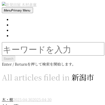
Skip
to
新
Menu
Primary Menu
content
発
Home
田
About
屋
Contact
木
Movie
材
倉
Search
庫
for:
Enter / Returnを押して検索を開始します。
All articles filed in
新潟市
木・樹
2025-04-30
2025-04-30