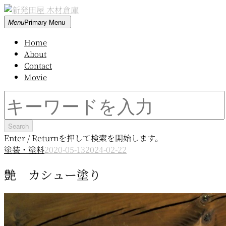
Skip
to
新
Menu
Primary Menu
content
発
Home
田
About
屋
Contact
木
Movie
材
倉
Search
庫
for:
Enter / Returnを押して検索を開始します。
塗装・塗料
2020-05-13
2024-02-22
艶 カシュー塗り