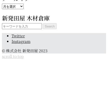
ア
ー
新発田屋 木材倉庫
カ
イ
Search
ブ
for:
Twitter
Instagram
© 株式会社 新発田屋 2023
scroll to top