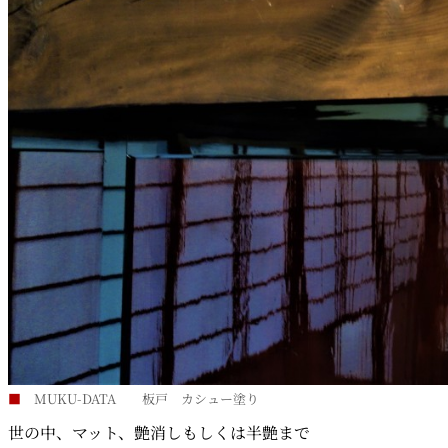
■
MUKU-DATA 板戸 カシュー塗り
世の中、マット、艶消しもしくは半艶まで