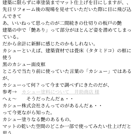
建築に限らずに車塗装までマット仕上げを目にしますが、、
先日リフォーム後の現場を見せていただいた際に目に飛び込
んできて
あ、いいねって思ったのが二間続きの仕切りの板戸の艶
建築の中で「艶あり」って部分がほとんど姿を潜めてしまっ
ている。
だから余計に新鮮に感じたのかもしれない。
カシューといえば、建築資材では畳床（タタミドコ）の框に
使う
黒のカシュー面皮框
ところで当たり前に使っていた言葉の「カシュー」ではある
が、
カシューって何？って今まで調べずにきたのだが、
参考→
カシュー塗料について 井助商店 様
へぇ～ そうだったんだぁ・・
カシュー株式会社さんってのがあるんだぁ・・
って今更ながら知った。
カシュー塗りなる艶のあるもの、
マットの乾いた空間のどこか一部で使ってみたい仕上げだと
思う。