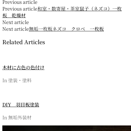
投
Previous article
Previous article
和室・数寄屋・茶室
鼠子（ネズコ）一枚
稿
板 乾燥材
ナ
Next article
Next article
無垢一枚板
ネズコ クロベ 一枚板
ビ
Related Articles
ゲ
ー
シ
木材に古色の色付け
ョ
In 塗装・塗料
ン
DIY 羽目板塗装
In 無垢外装材