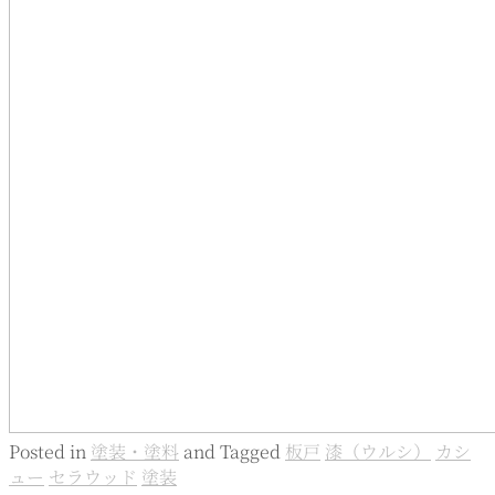
Posted in
塗装・塗料
and
Tagged
板戸
漆（ウルシ）
カシ
ュー
セラウッド
塗装