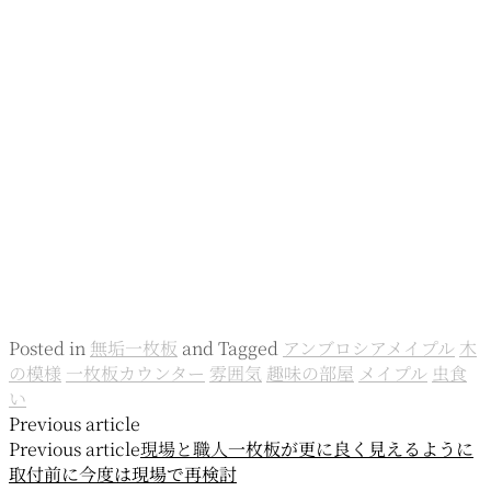
Posted in
無垢一枚板
and
Tagged
アンブロシアメイプル
木
の模様
一枚板カウンター
雰囲気
趣味の部屋
メイプル
虫食
い
投
Previous article
Previous article
現場と職人
一枚板が更に良く見えるように
稿
取付前に今度は現場で再検討