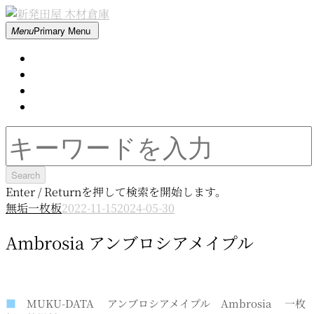
Skip
to
新
Menu
Primary Menu
content
発
Home
田
About
屋
Contact
木
Movie
材
倉
Search
庫
for:
Enter / Returnを押して検索を開始します。
無垢一枚板
2022-11-15
2024-05-30
Ambrosia アンブロシアメイプル
■
MUKU-DATA アンブロシアメイプル Ambrosia 一枚