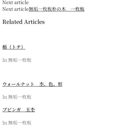
ナ
Next article
Next article
無垢一枚板
朴の木 一枚板
ビ
Related Articles
ゲ
ー
シ
栃（トチ）
ョ
In 無垢一枚板
ン
ウォールナット 杢、色、形
In 無垢一枚板
ブビンガ 玉杢
In 無垢一枚板