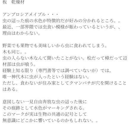
板 乾燥材
アンブロシアメイプル・・・
虫の這った痕の水色が特徴的だが好みの分かれるところ。。
最近、一部界隈では虫食い模様が賑わっているというが、、
理由はわからない。
野菜でも果物でも美味しいから虫に食われてしまう。
木も同じ。。
虫の入らない木なんて聞いたことがない。桧だって樟だって辺
材部は虫が喰う。
経験上知る限り（専門書等では調べていないが）では。
唯一神代木に虫が入ったという経験はない。
ただし、食わないが住み家としてクマンバチが穴を開けること
はある。
意図しない一見自由奔放な虫の這った後に
その痕跡として水色がマーキングされる。
このマークが実は生物の共通の記号として
無意識にどこかに響いているのかもしれない。。