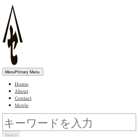
Skip
to
content
新
Menu
Primary Menu
発
Home
田
About
屋
Contact
木
Movie
材
倉
Search
庫
for: