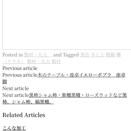
Posted in
製材・丸太
and
Tagged
景色
木と人
樹齢
欅
（ケヤキ）
製材・丸太
製材
投
Previous article
Previous article
木のテーブル・座卓
イエローポプラ 座卓
稿
脚
ナ
Next article
Next article
黒柿シャム柿・紫檀黒檀・ローズウッドなど
黒
ビ
柿、シャム柿、縞黒檀、
ゲ
Related Articles
ー
こんな加工
シ