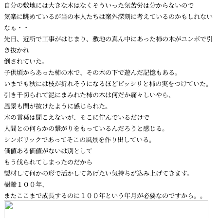
自分の敷地には大きな木はなくそういった気苦労は分からないので
気楽に眺めているが当の本人たちは案外深刻に考えているのかもしれない
なぁ・・
先日、近所で工事がはじまり、敷地の真ん中にあった柿の木がユンボで引
き抜かれ
倒されていた。
子供頃からあった柿の木で、その木の下で遊んだ記憶もある。
いまでも秋には枝が折れそうになるほどビッシリと柿の実をつけていた。
引き千切られて泥にまみれた柿の木は何だか痛々しいやら、
風景も間が抜けたように感じられた。
木の言葉は聞こえないが、そこに佇んでいるだけで
人間との何らかの繋がりをもっているんだろうと感じる。
シンボリックであってそこの風景を作り出している。
価値ある価値がないは別として
もう伐られてしまったのだから
製材して何かの形で活かしてあげたい気持ちが込み上げてきます。
樹齢１００年、
またここまで成長するのに１００年という年月が必要なのですから。。