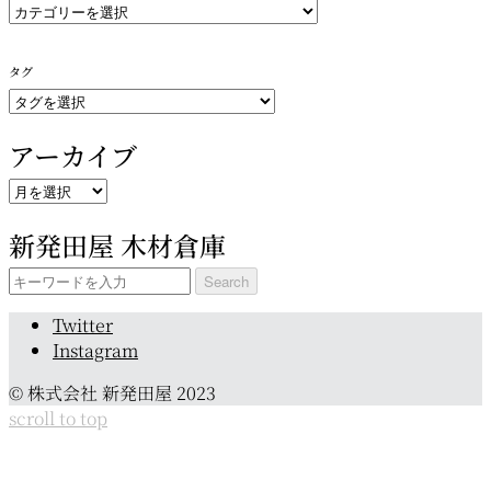
カ
テ
ゴ
タグ
リ
ー
アーカイブ
ア
ー
新発田屋 木材倉庫
カ
イ
Search
ブ
for:
Twitter
Instagram
© 株式会社 新発田屋 2023
scroll to top