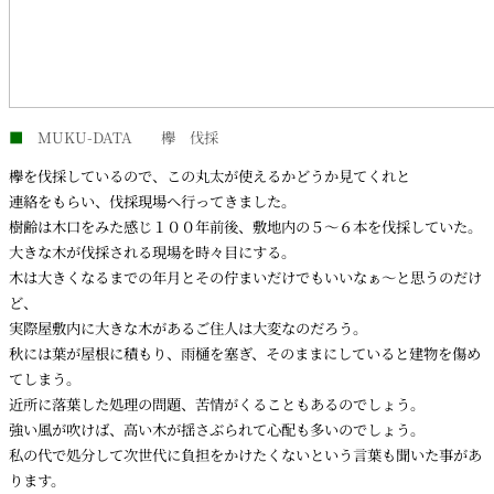
■
MUKU-DATA 欅 伐採
欅を伐採しているので、この丸太が使えるかどうか見てくれと
連絡をもらい、伐採現場へ行ってきました。
樹齢は木口をみた感じ１００年前後、敷地内の５～６本を伐採していた。
大きな木が伐採される現場を時々目にする。
木は大きくなるまでの年月とその佇まいだけでもいいなぁ～と思うのだけ
ど、
実際屋敷内に大きな木があるご住人は大変なのだろう。
秋には葉が屋根に積もり、雨樋を塞ぎ、そのままにしていると建物を傷め
てしまう。
近所に落葉した処理の問題、苦情がくることもあるのでしょう。
強い風が吹けば、高い木が揺さぶられて心配も多いのでしょう。
私の代で処分して次世代に負担をかけたくないという言葉も聞いた事があ
ります。