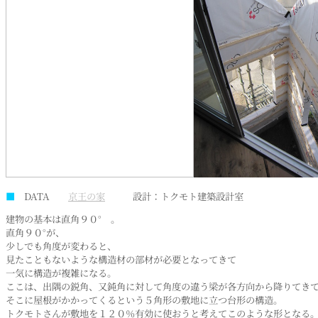
■
DATA
京王の家
設計：トクモト建築設計室
建物の基本は直角９０° 。
直角９０°が、
少しでも角度が変わると、
見たこともないような構造材の部材が必要となってきて
一気に構造が複雑になる。
ここは、出隅の鋭角、又鈍角に対して角度の違う梁が各方向から降りてき
そこに屋根がかかってくるという５角形の敷地に立つ台形の構造。
トクモトさんが敷地を１２０％有効に使おうと考えてこのような形となる