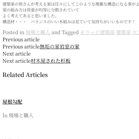
建築家の皆さんが考える家は往々にしてこのような複雑な構造になる事が
梁の組み方は荷重が均等に分散されていて
よく考えてあると思いました。
構造材・・・ バランスのいい木組みは見ていて気持ちがいいものです！
Posted in
現場と職人
and
Tagged
そりっど建築部
建築家
大
投
Previous article
Previous article
無垢の家
岩室の家
稿
Next article
ナ
Next article
材木屋
された杉板
ビ
Related Articles
ゲ
ー
屋根勾配
シ
ョ
In 現場と職人
ン