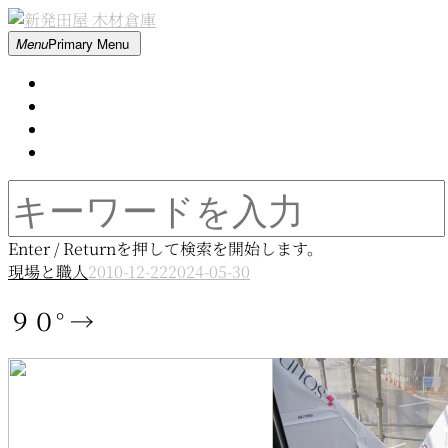
Skip
to
新
Menu
Primary Menu
content
発
Home
田
About
屋
Contact
木
Movie
材
倉
Search
庫
for:
Enter / Returnを押して検索を開始します。
現場と職人
2010-12-22
2024-05-30
９０° →