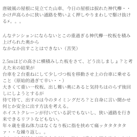
唐破風の屋根に見立てた山車、今日の屋根は捩れた神代欅・・
かけ声高らかに狭い通路を勢いよく押しやりまわしで駆け抜け
る⚡。。。
んなテンションにならないとこの重過ぎる神代欅一枚板を積み
上げられた奥から
なかなか出すことはできない（苦笑）
2.5mほどの高さに横積みした板をさて、どう出しましょ？と考
えた末の結果が
台車を２台重ねにして少しづつ板を移動させ上の台車に乗せる
こと（原始的過ぎて辛い・・）
大きくて重い一枚板、出し難い奥にあると気持ちはのらず後回
しにしようとするが
待て待て、出すのは今のタイミングだろ？と自身に言い聞かせ
何とか安全に出す方法を考える。
ホイストクレーンが付いている訳でもないし、狭い通路を行き
来できるリフトなどもない。
年々歳を重ね体力はなくなり板に指を挟めて痛ッタタタタタ
ァ・・な繰り返し。。