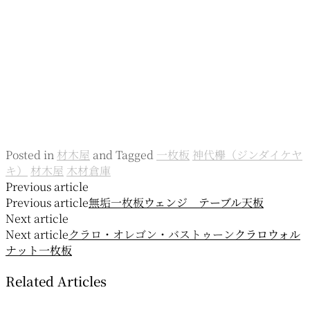
Posted in
材木屋
and
Tagged
一枚板
神代欅（ジンダイケヤ
キ）
材木屋
木材倉庫
投
Previous article
Previous article
無垢一枚板
ウェンジ テーブル天板
稿
Next article
ナ
Next article
クラロ・オレゴン・バストゥーン
クラロウォル
ナット一枚板
ビ
Related Articles
ゲ