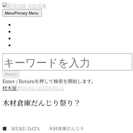
Skip
to
新
Menu
Primary Menu
content
発
Home
田
About
屋
Contact
木
Movie
材
倉
Search
庫
for:
Enter / Returnを押して検索を開始します。
材木屋
2023-02-11
2023-02-11
木材倉庫だんじり祭り？
■
MUKU-DATA 木材倉庫だんじり