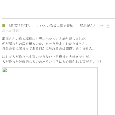
■
MUKU-DATA 古い木の看板に漆で装飾 瀬尾誠さん →
せ
おべか日記
瀬尾さんの作る模様の世界にハマって３年が経ちました。
何が気持ちの底を擽るのか、自分自身よくわかりません。
自分の奥に閉まってある何かに触れるのは間違いありません。
決して人が作り出す事のできない杢目模様も大好きですが、
人が作った装飾的なもののバランス？にも心惹かれる事が多いです。