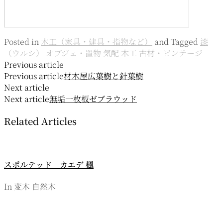
Posted in
木工（家具・建具・指物など）
and
Tagged
漆
（ウルシ）
オブジェ・置物
気配
木工
古材・ビンテージ
投
Previous article
Previous article
材木屋
広葉樹と針葉樹
稿
Next article
ナ
Next article
無垢一枚板
ゼブラウッド
ビ
Related Articles
ゲ
ー
スポルテッド カエデ 楓
シ
ョ
In 変木 自然木
ン