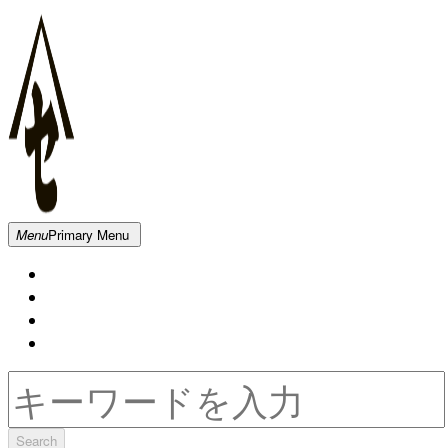
Skip
to
content
新
Menu
Primary Menu
発
Home
田
About
屋
Contact
木
Movie
材
倉
Search
庫
for: