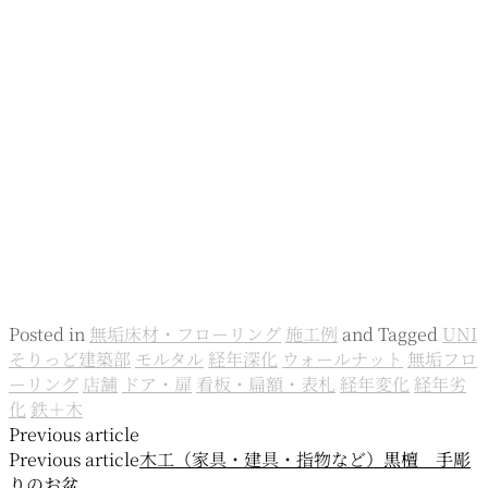
Posted in
無垢床材・フローリング
施工例
and
Tagged
UNI
そりっど建築部
モルタル
経年深化
ウォールナット
無垢フロ
ーリング
店舗
ドア・扉
看板・扁額・表札
経年変化
経年劣
化
鉄＋木
投
Previous article
Previous article
木工（家具・建具・指物など）
黒檀 手彫
稿
りのお盆