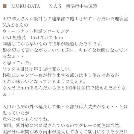
■
MUKU-DATA N.A.S 新潟市中央区鐙
田中洋人さんが設計して建築部で施工させていただいた理容室
N.A.Sさんの
ウォールナット無垢フローリング
UNI 無塗装 15x120x1820mm
開店してから早いもので15年が経過したそうです。
髪を切って貰いながら、いつも床材、キレイな状態になってい
るなぁ・・
と思っていた。
ワックス掛けは年１回程度らしい。
移動式シャンプー台が行き来する部分は少し傷みはあるが
それが味わいとなっているように見える。
なんせ15mmあるんだからあと100年は余裕で使えるだろうな
ぁ・・
入口から扉の外へ延長して張った部分は大丈夫かなぁ・・とは
思っていたが
意外と持つもんですね。
雨風、紫外線に常に曝されているのでグレーに変色は当然、
実部分は隙間があり雨水が浸入して直ぐに駄目になりそうだけ