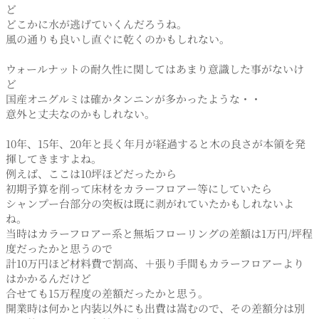
ど
どこかに水が逃げていくんだろうね。
風の通りも良いし直ぐに乾くのかもしれない。
ウォールナットの耐久性に関してはあまり意識した事がないけ
ど
国産オニグルミは確かタンニンが多かったような・・
意外と丈夫なのかもしれない。
10年、15年、20年と長く年月が経過すると木の良さが本領を発
揮してきますよね。
例えば、ここは10坪ほどだったから
初期予算を削って床材をカラーフロアー等にしていたら
シャンプー台部分の突板は既に剥がれていたかもしれないよ
ね。
当時はカラーフロアー系と無垢フローリングの差額は1万円/坪程
度だったかと思うので
計10万円ほど材料費で割高、＋張り手間もカラーフロアーより
はかかるんだけど
合せても15万程度の差額だったかと思う。
開業時は何かと内装以外にも出費は嵩むので、その差額分は別