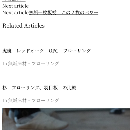
ナ
Next article
Next article
無垢一枚板
栃 この２枚のパワー
ビ
Related Articles
ゲ
ー
シ
虎斑 レッドオーク OPC フローリング
ョ
In 無垢床材・フローリング
ン
杉 フローリング、羽目板 の比較
In 無垢床材・フローリング