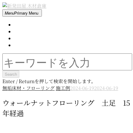
Skip
to
新
Menu
Primary Menu
content
発
Home
田
About
屋
Contact
木
Movie
材
倉
Search
庫
for:
Enter / Returnを押して検索を開始します。
無垢床材・フローリング
施工例
2024-06-19
2024-06-19
ウォールナットフローリング 土足 15
年経過