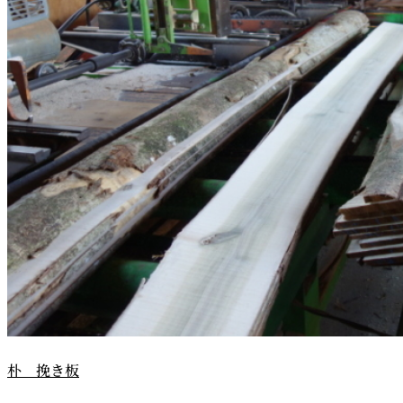
朴 挽き板