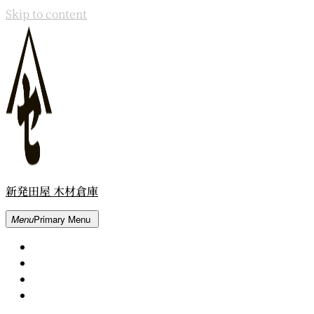
Skip to content
新発田屋 木材倉庫
Menu
Primary Menu
Home
About
Contact
Movie