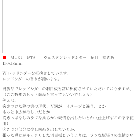
■
MUKU-DATA ウェスタンレッドシダー 柾目 挽き板
150x18mm
Ｗ.レッドシダーを柾挽きしています。
レッドシダーの香りが漂います。
既製品でレッドシダーの羽目板も常に出荷させていただいておりますが、
（ここ数年のヒット商品と言ってもいいでしょう）
例えば、
突きつけた際の実の形状、Ｖ溝が、イメージと違う、とか
もっと巾広が欲しいだとか
挽きっぱなしのラフな柔らかい表情を出したいとか（仕上げずこのまま使
用）
突きつけ部分に少し凹凸を出したいとか、
張った感じがキッチリした羽目板というよりは、ラフな板張りの表情がい