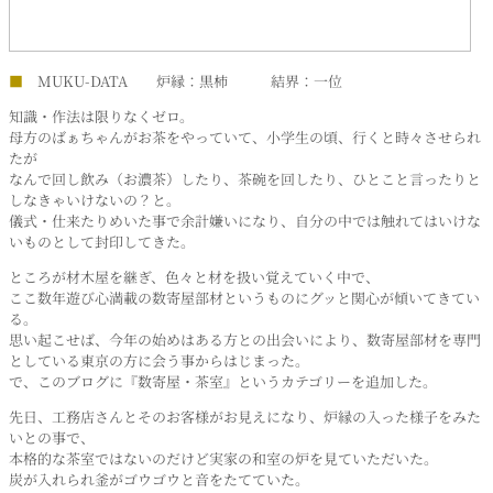
■
MUKU-DATA 炉縁：黒柿 結界：一位
知識・作法は限りなくゼロ。
母方のばぁちゃんがお茶をやっていて、小学生の頃、行くと時々させられ
たが
なんで回し飲み（お濃茶）したり、茶碗を回したり、ひとこと言ったりと
しなきゃいけないの？と。
儀式・仕来たりめいた事で余計嫌いになり、自分の中では触れてはいけな
いものとして封印してきた。
ところが材木屋を継ぎ、色々と材を扱い覚えていく中で、
ここ数年遊び心満載の数寄屋部材というものにグッと関心が傾いてきてい
る。
思い起こせば、今年の始めはある方との出会いにより、数寄屋部材を専門
としている東京の方に会う事からはじまった。
で、このブログに『数寄屋・茶室』というカテゴリーを追加した。
先日、工務店さんとそのお客様がお見えになり、炉縁の入った様子をみた
いとの事で、
本格的な茶室ではないのだけど実家の和室の炉を見ていただいた。
炭が入れられ釜がゴウゴウと音をたてていた。