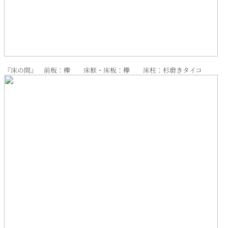
『床の間』 前板：欅 床框・床板：欅 床柱：杉磨きタイコ