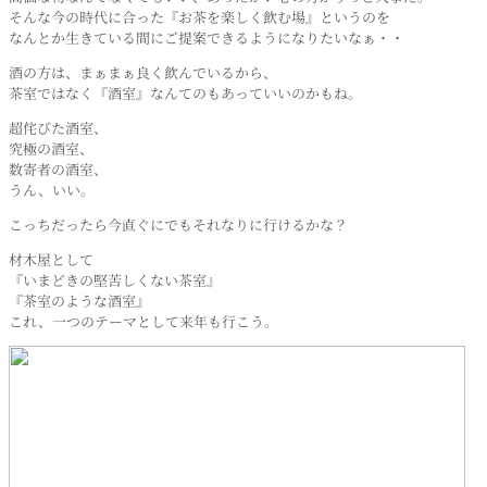
そんな今の時代に合った『お茶を楽しく飲む場』というのを
なんとか生きている間にご提案できるようになりたいなぁ・・
酒の方は、まぁまぁ良く飲んでいるから、
茶室ではなく『酒室』なんてのもあっていいのかもね。
超侘びた酒室、
究極の酒室、
数寄者の酒室、
うん、いい。
こっちだったら今直ぐにでもそれなりに行けるかな？
材木屋として
『いまどきの堅苦しくない茶室』
『茶室のような酒室』
これ、一つのテーマとして来年も行こう。