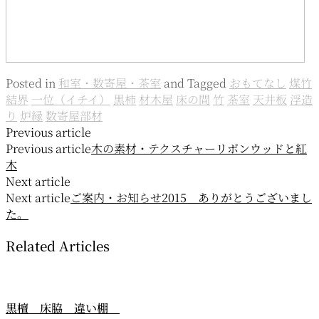
Posted in
和室・数寄屋・茶室
and
Tagged
おもてなし
煤竹
結界
一位（イチイ）
黒柿
材木屋
床の間
竹
茶室
天井板
浮造
り
炉縁
数寄屋部材
投
Previous article
Previous article
木の素材・テクスチャー
リボンウッドと紅
稿
木
ナ
Next article
Next article
ご案内・お知らせ
2015 ありがとうございまし
ビ
た。
ゲ
Related Articles
ー
シ
ョ
黒檀 床脇 違い棚