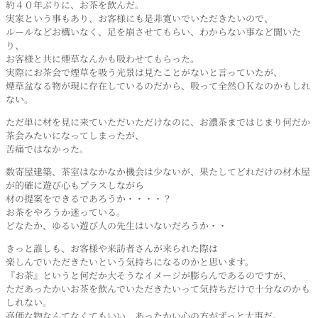
約４０年ぶりに、お茶を飲んだ。
実家という事もあり、お客様にも是非寛いでいただきたいので、
ルールなどお構いなく、足を崩させてもらい、わからない事など聞いた
り、
お客様と共に煙草なんかも吸わせてもらった。
実際にお茶会で煙草を吸う光景は見たことがないと言っていたが、
煙草盆なる物が現に存在しているのだから、吸って全然ＯＫなのかもしれ
ない。
ただ単に材を見に来ていただいただけなのに、お濃茶まではじまり何だか
茶会みたいになってしまったが、
苦痛ではなかった。
数寄屋建築、茶室はなかなか機会は少ないが、果たしてどれだけの材木屋
が的確に遊び心もプラスしながら
材の提案をできるであろうか・・・・？
お茶をやろうか迷っている。
どなたか、ゆるい遊び人の先生はいないだろうか・・
きっと誰しも、お客様や来訪者さんが来られた際は
楽しんでいただきたいという気持ちになるのかと思います。
『お茶』というと何だか大そうなイメージが膨らんであるのですが、
ただあったかいお茶を飲んでいただきたいって気持ちだけで十分なのかも
しれない。
高価な物なんてなくてもいい、あったかい心の方がずっと大事だ。