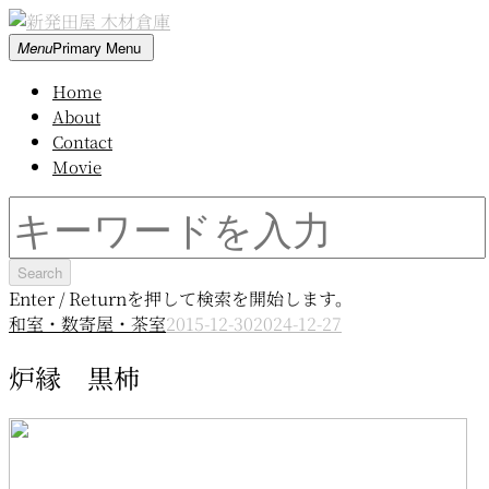
Skip
to
新
Menu
Primary Menu
content
発
Home
田
About
屋
Contact
木
Movie
材
倉
Search
庫
for:
Enter / Returnを押して検索を開始します。
和室・数寄屋・茶室
2015-12-30
2024-12-27
炉縁 黒柿