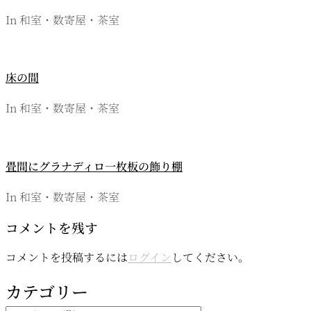
ン
In 和室・数寄屋・茶室
床の間
In 和室・数寄屋・茶室
畳間にグラナディロ一枚板の飾り棚
In 和室・数寄屋・茶室
コメントを残す
コメントを投稿するには
ログイン
してください。
カテゴリー