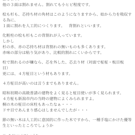
他の３面は割れません。割れても小ヒビ程度です。
桧も杉も、芯持ち材の角材はこのようになりますから、始から力を吸収す
る為に、
１面に割れを人工的につくります。 背割れといいます。
化粧柱の桧も杉もこの背割れが入っています。
しかし
杉の赤、赤の芯持ち材は背割れの無いものも多くあります。
赤味の部分は粘り気があり、比較的割れにくいからです。
柱で割れるのが嫌なら、芯を外した、芯去り材（対面で柾柾・板目板
目）
更には、４方柾目という材もあります。
４方柾目が高いのは言うまでもありません。
昭和初期の高級普請の建物をよく見ると柾目使いが多く見られます。
４方柾も新潟市内の当時の建物によくみられますよ。
桐の木の柾目の床柱もあったなぁ・・・
ドサ目であんまり感心はしませんでしたが・・・
節の無い木は人工的に意図的に作った木ですから、一種手塩にかけた優等
生といったところでしょうか