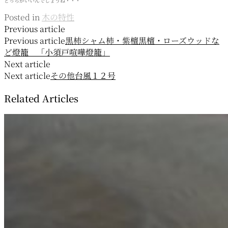
どっちがいいんでしょうね・・・
Posted in
木の特性
投
Previous article
Previous article
黒柿シャム柿・紫檀黒檀・ローズウッドな
稿
ど
燈籠 「小須戸喧嘩燈籠」
ナ
Next article
Next article
その他
台風１２号
ビ
Related Articles
ゲ
ー
シ
ョ
ン