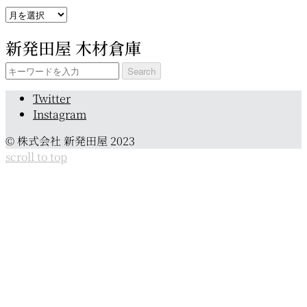
ア
ー
新発田屋 木材倉庫
カ
イ
Search
ブ
for:
Twitter
Instagram
© 株式会社 新発田屋 2023
scroll to top