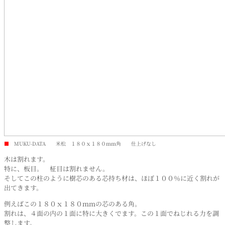
■
MUKU-DATA 米松 １８０ｘ１８０ｍｍ角 仕上げなし
木は割れます。
特に、板目。 柾目は割れません。
そしてこの柱のように樹芯のある芯持ち材は、ほぼ１００％に近く割れが
出てきます。
例えばこの１８０ｘ１８０ｍｍの芯のある角。
割れは、４面の内の１面に特に大きくでます。この１面でねじれる力を調
整します。