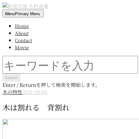
Skip
to
新
Menu
Primary Menu
content
発
Home
田
About
屋
Contact
木
Movie
材
倉
Search
庫
for:
Enter / Returnを押して検索を開始します。
木の特性
2011-09-03
木は割れる 背割れ