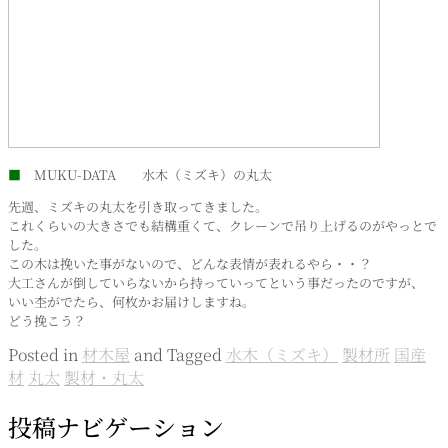
■
MUKU-DATA 水木（ミズキ）の丸太
先週、ミズキの丸太を引き取ってきました。
これくらいの大きさでも結構重くて、クレーンで吊り上げるのがやっとで
した。
この木は挽いた事がないので、どんな表情が表れるやら・・？
大工さんが倒していらないから持っていってという事だったのですが、
いい杢がでたら、何枚かお届けしますね。
どう挽こう？
Posted in
材木屋
and
Tagged
水木（ミズキ）
製材所
国産
材
丸太
製材・丸太
投稿ナビゲーション