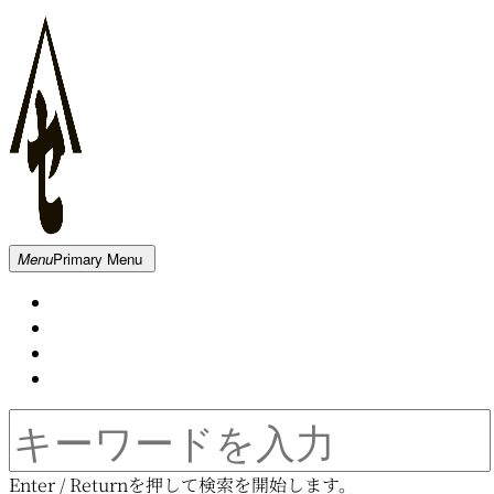
Skip
to
content
新
Menu
Primary Menu
発
Home
田
About
屋
Contact
木
Movie
材
倉
Search
庫
for:
Enter / Returnを押して検索を開始します。