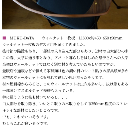
■
MUKU-DATA ウォルナット一枚板 L1800x約450~650 t50mm
ウォルナット一枚板のデスク用を届けてきました。
抜け節の陥没もあり、一部枝の入り込んだ部分もあり、辺材の白太部分の
この春、大学に通う事となり、アパート暮らしをはじめた息子さんへの入
当初はウォールナットではなく別な材を考えていたらしいのですが、
量販店や通販などで揃える家具類は色の濃い目のシート貼りの家具類が多
本物のウォールナットにも触れて欲しい思いだったそうです。
材木屋目線からみると、このウォールナットは虫穴も多いし、抜け節もあ
一部蒸けてスポルテッド模様も入っている。
幹に這うように枝も付いているし、、、
白太部分を取り除き、いいとこ取りの木取りをして巾350mm程度のストレ
キレイな部材にしたいところです。
でも、これでいいそうです。
むしろこれが良いそうです。