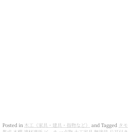
Posted in
木工（家具・建具・指物など）
and
Tagged
タモ
集成
本棚
適材適所
ビーチ
一点物
大工家具
無塗装
片耳付き