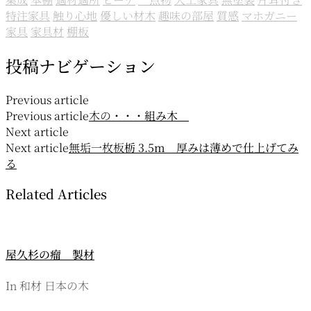
特注家具
触り心地
優しい材木
趣味の部屋
質感
マホガニー
家具
家具材
棚板
投稿ナビゲーション
Previous article
Previous article
木の・・・
組み木
Next article
Next article
無垢一枚板
栃 3.5m 厚みは薄めで仕上げてみ
る
Related Articles
屋久杉の瘤 製材
In 和材 日本の木