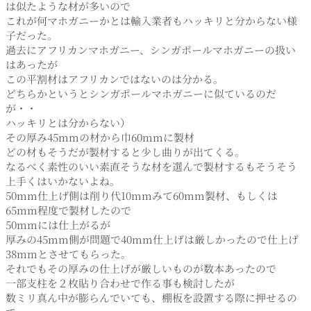
は似たような材が多いので
これが何マホガニーかとは輸入業者もハッキリと分からない様
子だった。
過去にアフリカンマホガニー、シンガポールマホガニーの扱い
はあったが
この平割材はアフリカンではないのは分かる。
どちらかというとシンガポールマホガニーに似ているのだ
が・・
ハッキリとは分からない）
その厚み45mmの材から巾60mmに製材
どの材もそうだが製材すると少し曲りが出てくる。
なるべく素性のいい素直そうな材を選んで製材するもそうそう
上手くはいかないよね。
50mm仕上げ側は削り代10mmみて60mm製材、もしくは
65mm程度で製材したので
50mmには仕上がるが
厚みの45mm側が問題で40mm仕上げは厳しかったので仕上げ
38mmとさせてもらった。
それでもその厚みの仕上げが厳しいものが数本あったので
一部支柱を２枚貼り合わせで作る事も検討したが
数ミリ真ん中が膨らんでいても、棚板を設置する際に押せるの