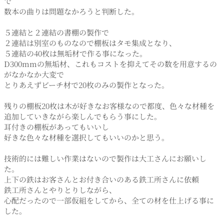
で
数本の曲りは問題なかろうと判断した。
５連結と２連結の書棚の製作で
２連結は別室のものなので棚板はタモ集成となり、
５連結の40枚は無垢材で作る事になった。
D300mmの無垢材、これもコストを抑えてその数を用意するの
がなかなか大変で
とりあえずビーチ材で20枚のみの製作となった。
残りの棚板20枚は木が好きなお客様なので都度、色々な材種を
追加していきながら楽しんでもらう事にした。
耳付きの棚板があってもいいし
好きな色々な材種を選択してもいいのかと思う。
技術的には難しい作業はないので製作は大工さんにお願いし
た。
上下の鉄はお客さんとお付き合いのある鉄工所さんに依頼
鉄工所さんとやりとりしながら、
心配だったので一部仮組をしてから、全ての材を仕上げる事に
した。