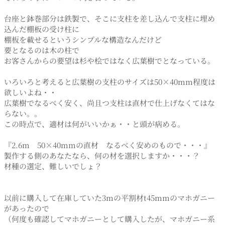
台座と鉢巻部分は鉄製で、そこに支柱を差し込んで支柱に埋め
込んだ棚板の受け柱に
棚板を載せるというシンプルな構造なんだけど
要となるのは木の柱で
お客さんからの要望は杉や桧ではなく広葉樹でとなっている。
いろいろと考えると広葉樹の支柱のサイズは50×40mm程度は
欲しいよね・・
広葉樹でなるべく安く、尚且つ支柱は直材で仕上げなくてはな
らない。。
この時点で、適材は何がいいかぁ・・と頭が病める。
『2.6m 50×40mmの直材 なるべく安めのもので・・・』
製作する側のあなたなら、何の材を選択しますか・・・？
材種の選定、難しいでしょ？
以前に購入して在庫していた3mの平割材t45mmのマホガニー
があったので
（何度も確認してマホガニーとして購入したが、マホガニー系