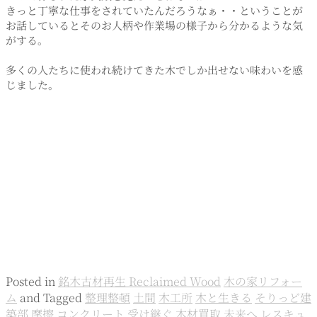
きっと丁寧な仕事をされていたんだろうなぁ・・ということが
お話しているとそのお人柄や作業場の様子から分かるような気
がする。
多くの人たちに使われ続けてきた木でしか出せない味わいを感
じました。
Posted in
銘木古材再生 Reclaimed Wood
木の家リフォー
ム
and
Tagged
整理整頓
土間
木工所
木と生きる
そりっど建
築部
摩擦
コンクリート
受け継ぐ
木材買取
未来へ
レスキュ