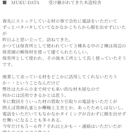
■ MUKU-DATA 受け継がれてきた木造校舎
春先にストックしている材の事で会社に電話をいただいて
ずっとバタバタしていてなかなかこちらから顔を出せずにいた
が
昨日ふと思い立って、訪ねてきた。
かつては保育所として使われていて３棟ある中の２棟は周辺の
保育園の解体材を使って建てられたらしい。
保育所として使われ、その後木工所として長く使っていたそう
です。
廃業して余っている材をどこかに活用してくれないだろう
か・・ということなんだけど
弊社は大から小まで何でも来い的な材木屋なので
何かには活用できるかとは思う。
年に数回そういった材の買取り引取りの電話をいただくが
例えば黒柿孔雀とか欅極上玉杢とか、あったためしはないし、
電話をいただいてもなかなかタイミングが合わずに顔を出せず
仕舞いになることも多々ある。
今年だけも５～６件？それ以上かも・・連絡はいただいたが