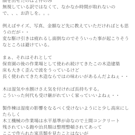
顔を出せたのは２件のみ
無視している訳ではなくて、なかなか時間が取れないの
で、、、お許しを。。。
例えばサイズ、写真、金額など先に教えていただければとも思
うのだが・・
変な駆け引きは疲れるし面倒なのでそういった事が起こりそう
なところは避けている。
まぁ、それはそれとして
保育園の後の作業場として使われ続けてきたこの木造建築
床も大きく歪んで波をうっているけど
長く使われてきた木造ならではの味わいがあるんだよねぇ・・
木は湿気や水捌けさえ気を付ければ長持ちする。
こういった何代も受け継がれていく家っていいよねぇ・・
製作棟は湿度の影響をなるべく受けないようにと少し高床にし
たらしく
木工機械の作業場は水平基準が命なので土間コンクリート
残されている鉋や治具類は整理整頓されてあって
ここで作られた家具類を見たことはないが