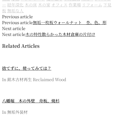
ー
経年深化
木の床
木の家
オフィス
作業場
リフォーム
下見
板
無垢な人
投
Previous article
Previous article
無垢一枚板
ウォールナット 杢、色、形
稿
Next article
ナ
Next article
木の特性
散らかった木材倉庫の片付け
ビ
Related Articles
ゲ
ー
捨てずに、使ってみては？
シ
ョ
In 銘木古材再生 Reclaimed Wood
ン
八幡堀 木の外壁 舟板、焼杉
In 無垢外装材