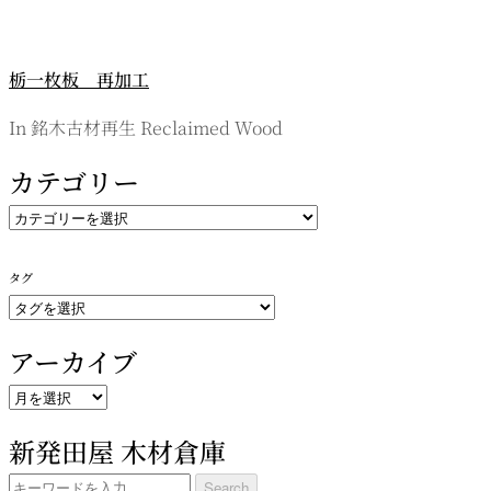
栃一枚板 再加工
In 銘木古材再生 Reclaimed Wood
カテゴリー
カ
テ
ゴ
タグ
リ
ー
アーカイブ
ア
ー
新発田屋 木材倉庫
カ
イ
Search