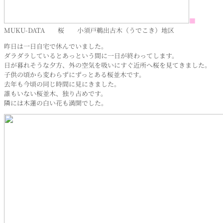
■
MUKU-DATA 桜 小須戸鵜出古木（うでこき）地区
昨日は一日自宅で休んでいました。
ダラダラしているとあっという間に一日が終わってします。
日が暮れそうな夕方、外の空気を吸いにすぐ近所へ桜を見てきました。
子供の頃から変わらずにずっとある桜並木です。
去年も今頃の同じ時間に見にきました。
誰もいない桜並木、独り占めです。
隣には木蓮の白い花も満開でした。