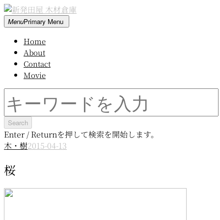
Skip
to
新
Menu
Primary Menu
content
発
Home
田
About
屋
Contact
木
Movie
材
倉
Search
庫
for:
Enter / Returnを押して検索を開始します。
木・樹
2015-04-13
桜