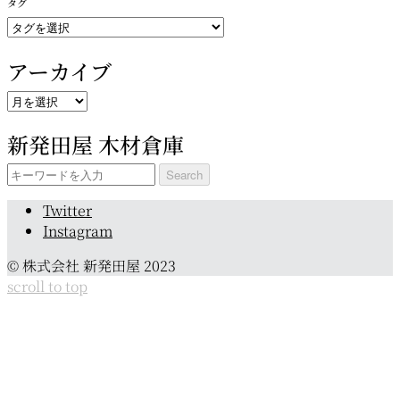
タグ
リ
ー
アーカイブ
ア
ー
新発田屋 木材倉庫
カ
イ
Search
ブ
for:
Twitter
Instagram
© 株式会社 新発田屋 2023
scroll to top