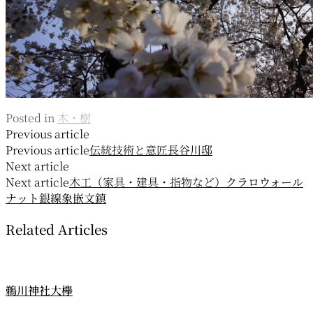
Posted in
木・樹
投
Previous article
Previous article
伝統技術と意匠
長谷川邸
稿
Next article
ナ
Next article
木工（家具・建具・指物など）
クラロウォール
ナット銀線象嵌文鎮
ビ
Related Articles
ゲ
ー
シ
鵜川神社大欅
ョ