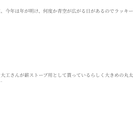
貴重、今年は年が明け、何度か青空が広がる日があるのでラッキ
太を大工さんが薪ストーブ用として貰っているらしく大きめの丸
…