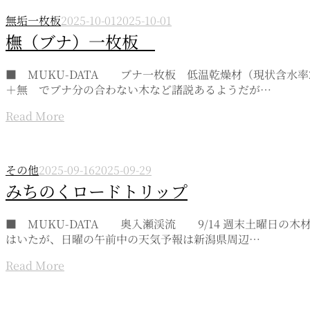
無垢一枚板
2025-10-01
2025-10-01
橅（ブナ）一枚板
■ MUKU-DATA ブナ一枚板 低温乾燥材（現状含水
＋無 でブナ分の合わない木など諸説あるようだが…
Read More
その他
2025-09-16
2025-09-29
みちのくロードトリップ
■ MUKU-DATA 奥入瀬渓流 9/14 週末土曜日
はいたが、日曜の午前中の天気予報は新潟県周辺…
Read More