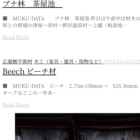
ブナ林 茶屋池
■ MUKU-DATA ブナ林 茶屋池 昨日は午前中は材
県との県境の津南～栄村～野沢温泉村～上越（板倉地…
Read More
広葉樹平割材
木工（家具・建具・指物など）
2022-03-16
2022
Beech ビーチ材
■ MUKU-DATA ビーチ 2.75m t38mm→ S2S 
オークなどこの一年あ…
Read More