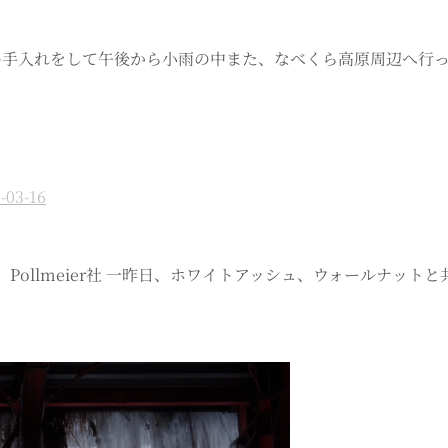
木の手入れをして午後から小雨の中また、なべくら高原周辺へ行
-03-16
36mm Pollmeier社 一昨日、ホワイトアッシュ、ウォールナ