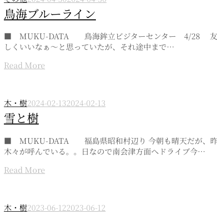
鳥海ブルーライン
■ MUKU-DATA 鳥海鉾立ビジターセンター 4/2
しくいいなぁ～と思っていたが、それ途中まで…
Read More
木・樹
2024-02-13
2024-02-13
雪と樹
■ MUKU-DATA 福島県昭和村辺り 今朝も晴天だが
木々が呼んでいる。。日なので南会津方面へドライブ今…
Read More
木・樹
2023-06-12
2023-06-12