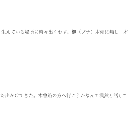
多く生えている場所に時々出くわす。橅（ブナ）木偏に無し 木
へまた出かけてきた。木曾路の方へ行こうかなんて漠然と話して