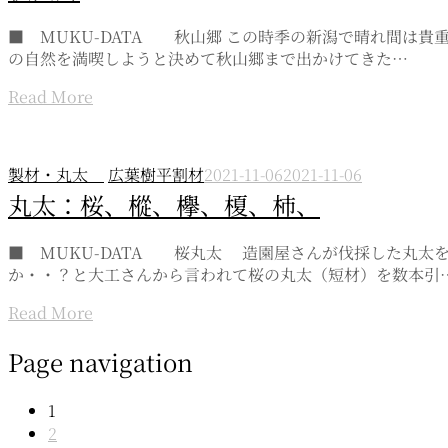
■ MUKU-DATA 秋山郷 この時季の新潟で晴れ間は
の自然を満喫しようと決めて秋山郷まで出かけてきた…
Read More
製材・丸太
広葉樹平割材
2021-11-06
2021-11-06
丸太：桜、樅、欅、榎、柿、
■ MUKU-DATA 桜丸太 造園屋さんが伐採した丸
か・・？と大工さんから言われて桜の丸太（短材）を数本引
Read More
Page navigation
1
2