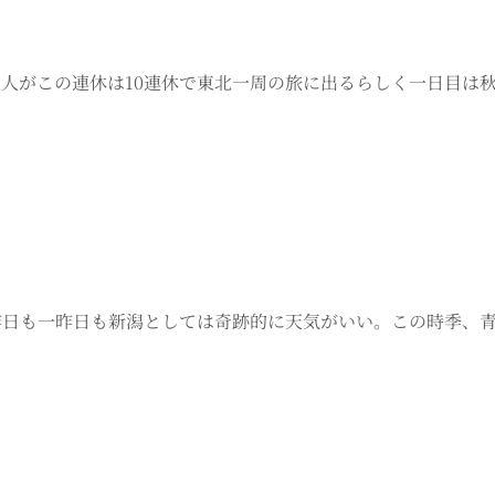
8 友人がこの連休は10連休で東北一周の旅に出るらしく一日目
、昨日も一昨日も新潟としては奇跡的に天気がいい。この時季、