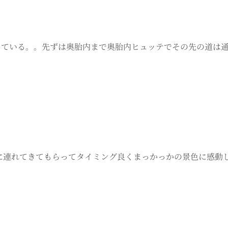
している。。先ずは奥胎内まで奥胎内ヒュッテでその先の道は
友人に連れてきてもらってタイミング良くまっかっかの景色に感動