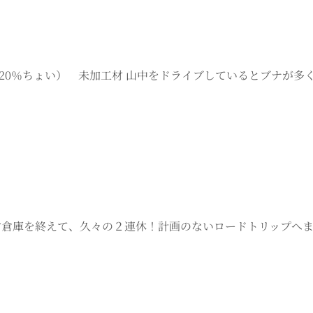
率20％ちょい） 未加工材 山中をドライブしているとブナが
の木材倉庫を終えて、久々の２連休！計画のないロードトリップ