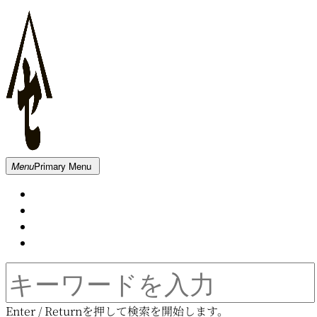
Skip
to
content
新
Menu
Primary Menu
発
Home
田
About
屋
Contact
木
Movie
材
倉
Search
庫
for:
Enter / Returnを押して検索を開始します。