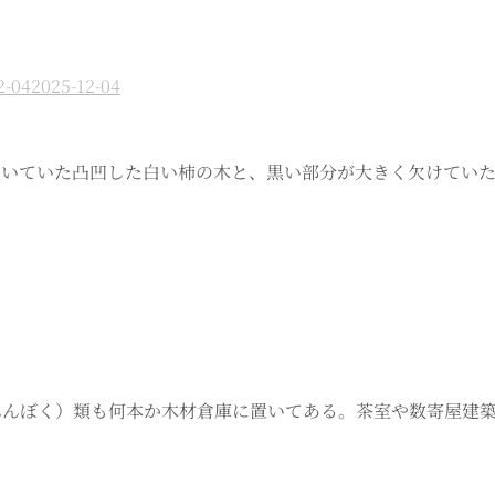
2-04
2025-12-04
土場に置いていた凸凹した白い柿の木と、黒い部分が大きく欠けて
（へんぼく）類も何本か木材倉庫に置いてある。茶室や数寄屋建