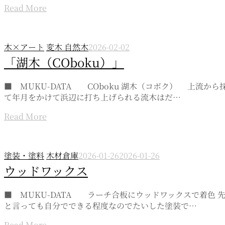
Read More
木×アート
変木 自然木
2026-02-02
「湖木（COboku）」
■ MUKU-DATA COboku 湖木（コボク） 上
て年月をかけて浜辺に打ち上げられる流木はだ…
Read More
塗装・塗料
木材倉庫
2026-01-26
2026-01-26
ウッドワックス
■ MUKU-DATA ラーチ合板にウッドワックスで着色
と言っても自分でできる程度なのでたいした塗装で…
Read More