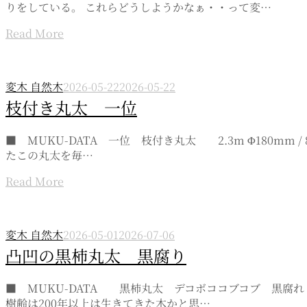
りをしている。 これらどうしようかなぁ・・って変…
Read More
変木 自然木
2026-05-22
2026-05-22
枝付き丸太 一位
■ MUKU-DATA 一位 枝付き丸太 2.3m Φ180mm /
たこの丸太を毎…
Read More
変木 自然木
2026-05-01
2026-07-06
凸凹の黒柿丸太 黒腐り
■ MUKU-DATA 黒柿丸太 デコボココブコブ 黒腐れ
樹齢は200年以上は生きてきた木かと思…