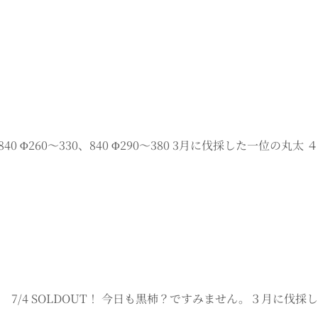
 840 Φ260～330、840 Φ290～380 3月に伐採した
 7/4 SOLDOUT！ 今日も黒柿？ですみません。３月に