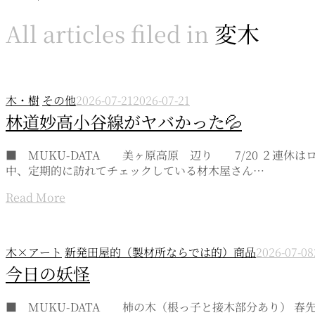
All articles filed in
変木
木・樹
その他
2026-07-21
2026-07-21
林道妙高小谷線がヤバかった💦
■ MUKU-DATA 美ヶ原高原 辺り 7/20 ２連
中、定期的に訪れてチェックしている材木屋さん…
Read More
木×アート
新発田屋的（製材所ならでは的）商品
2026-07-08
今日の妖怪
■ MUKU-DATA 柿の木（根っ子と接木部分あり） 