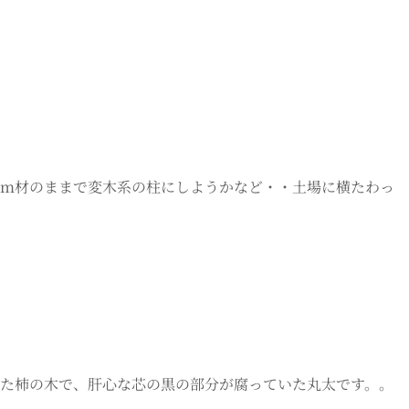
一位の丸太 ４ｍ材のままで変木系の柱にしようかなど・・土場に横たわっ
伐採した柿の木で、肝心な芯の黒の部分が腐っていた丸太です。。