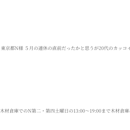
LDOUT 東京都N様 ５月の連休の直前だったかと思うが20代の
日の木材倉庫でのN第二・第四土曜日の13:00～19:00まで木