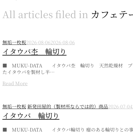
All articles filed in
カフェテ
無垢一枚板
2026-08-06
2026-08-06
イタウバ杢 輪切り
■ MUKU-DATA イタウバ杢 輪切り 天然乾燥材 プレナー
たイタウバを製材し半…
Read More
無垢一枚板
新発田屋的（製材所ならでは的）商品
2026-07-04
イタウバ 輪切り
■ MUKU-DATA イタウバ輪切り 瘤のある輪切りと