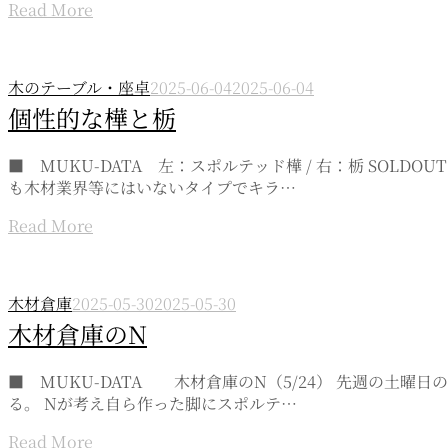
Read More
木のテーブル・座卓
2025-06-04
2025-06-04
個性的な樺と栃
■ MUKU-DATA 左：スポルテッド樺 / 右：栃 SO
も木材業界等にはいないタイプでキラ…
Read More
木材倉庫
2025-05-30
2025-05-30
木材倉庫のN
■ MUKU-DATA 木材倉庫のN（5/24） 先週の土曜
る。 Nが考え自ら作った脚にスポルテ…
Read More