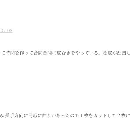
-07-08
経過して時間を作って合間合間に皮むきをやっている。樹皮が凸
長手方向に弓形に曲りがあったので１枚をカットして２枚にした。 