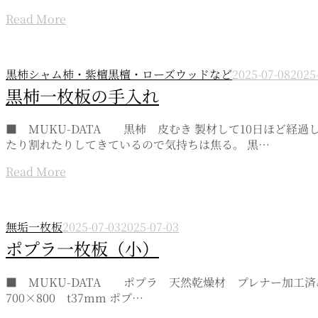
Read More
黒柿シャム柿・紫檀黒檀・ローズウッドなど
2025-07-08
2025
黒柿一枚板の手入れ
■ MUKU-DATA 黒柿 皮むき 製材して10日ほど
たり割れたりしてきているので気持ちは焦る。 黒…
Read More
無垢一枚板
2025-07-03
2025-07-03
ポプラ一枚板（小）
■ MUKU-DATA ポプラ 天然乾燥材 プレナー加工済み 
700×800 t37mm ポプ…