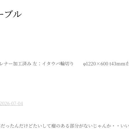
ーブル
加工済み 左：イタウバ輪切り φ1220×600 t43mm右：イ
2026-07-04
の事だったんだけどたいして瘤のある部分がないじゃんか・・い