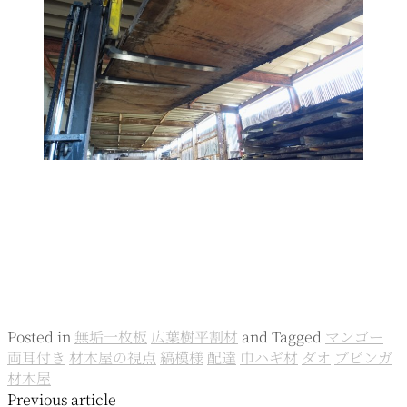
Posted in
無垢一枚板
広葉樹平割材
and
Tagged
マンゴー
両耳付き
材木屋の視点
縞模様
配達
巾ハギ材
ダオ
ブビンガ
材木屋
投
Previous article