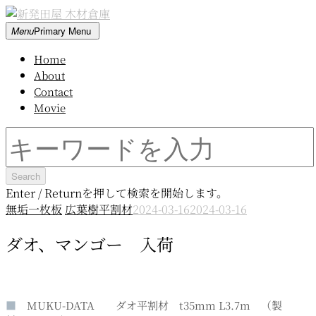
Skip
to
新
Menu
Primary Menu
content
発
Home
田
About
屋
Contact
木
Movie
材
倉
Search
庫
for:
Enter / Returnを押して検索を開始します。
無垢一枚板
広葉樹平割材
2024-03-16
2024-03-16
ダオ、マンゴー 入荷
■
MUKU-DATA ダオ平割材 t35mm L3.7m （製