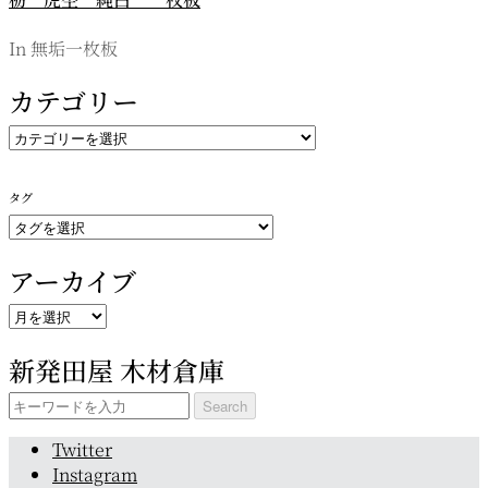
In 無垢一枚板
カテゴリー
カ
テ
ゴ
タグ
リ
ー
アーカイブ
ア
ー
新発田屋 木材倉庫
カ
イ
Search
ブ
for:
Twitter
Instagram