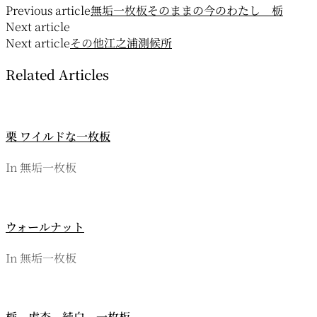
Previous article
無垢一枚板
そのままの今のわたし 栃
稿
Next article
ナ
Next article
その他
江之浦測候所
ビ
Related Articles
ゲ
ー
栗 ワイルドな一枚板
シ
ョ
In 無垢一枚板
ン
ウォールナット
In 無垢一枚板
栃 虎杢 純白 一枚板