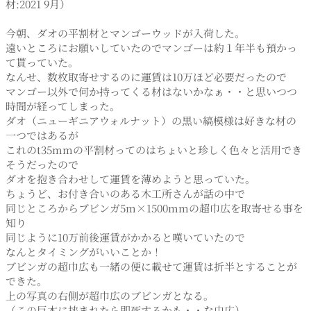
材:2021 9月）
今朝、ダオの平割材とマンゴーウッドが入荷した。
遠いところにお願いしていたのでマンゴーは約１年半も預かっ
て貰っていた。
なんせ、数枚取寄せするのに運賃は10万ほど必要だったので
マンゴー以外で何か持ってくる材はないかなぁ・・と思いつつ
時間が経ってしまった。
ダオ（ニューギニアウォルナット）の黒い縞模様は好きな材の
一つではあるが
これのt35mmの平割材ってのはちょいと珍しく色々と活用でき
そうだったので
ダオを抱き合わせして運賃を薄めようと思っていた。
ちょうど、お付き合いのある木工所さんが話の中で
同じところからブビンガ5m×1500mmの超巾広を取寄せる事を
知り
同じように10万前後運賃がかかると嘆いていたので
なんとタイミングがいいことか！
ブビンガの超巾広も一緒の便に載せて運賃は折半とすることが
できた。
上の写真の右側が超巾広のブビンガとなる。
（この巨木に挟まれたら即死するかも・・な巾広）