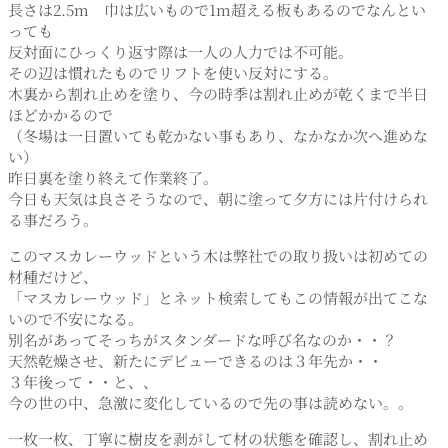
長さは2.5m 巾は広いもので1m超える板もあるのでなんとい
っても
反対面にひっくり返す際は一人の人力では不可能。
その辺は慣れたものでリフトを使い反対にする。
木裏から割れ止めを塗り、今の時季は割れ止めが乾くまで半日
ほどかかるので
（冬場は一日置いても乾かない事もあり、なかなか次へ進めな
い）
昨日裏を塗り終えて作業終了。
今日も天気は良さそうなので、朝に塗って夕方には片付けられ
る事だろう。
このマスカレーウッドという木は弊社での取り扱いは初めての
材種だけど、
「マスカレーウッド」とネット検索してもこの情報が出てこな
いので不安になる。
別名があってそっちがスタンダードな呼び名なのか・・？
天然乾燥させ、新たにデビューできるのは３年先か・・
３年後って・・と、、
今の世の中、急激に変化しているので先の事は読めない。。
一枚一枚、丁寧に樹皮を剥がして材の状態を確認し、割れ止め