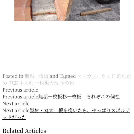
Posted in
無垢一枚板
and
Tagged
マスカレーウッド
割れ止
め
巾広
手入れ
一枚板天板
木の色
投
Previous article
Previous article
無垢一枚板
杉一枚板 それぞれの個性
稿
Next article
ナ
Next article
製材・丸太
榎を挽いたら、やっぱりスポルテ
ッドだった
ビ
Related Articles
ゲ