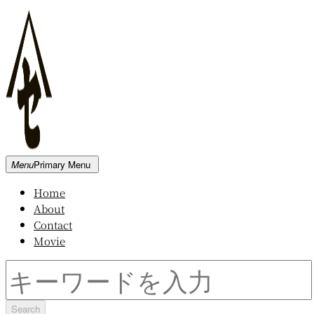
Skip
to
content
新
Menu
Primary Menu
発
Home
田
About
屋
Contact
木
Movie
材
倉
Search
庫
for: