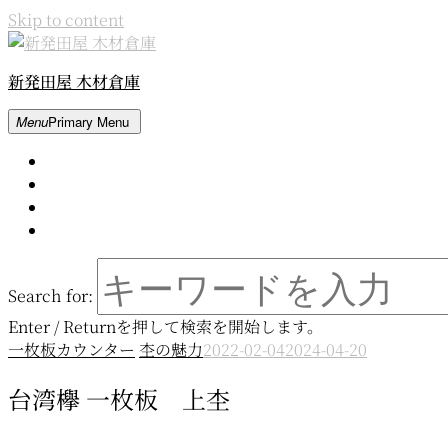
Skip to content
新発田屋 木材倉庫
Menu
Primary Menu
Home
About
Contact
Movie
Search for:
Enter / Returnを押して検索を開始します。
一枚板カウンター
杢の魅力
2022-02-04
2024-04-20
台湾欅 一枚板 上杢