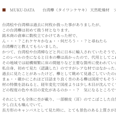
■
MUKU-DATA 台湾欅（タイワンケヤキ） 天然乾燥材
台湾桧や台湾樟は過去に何枚か扱った事がありましたが、
この台湾欅は初めて扱う材となります。
銘木商の倉庫に数枚立てかけてあった材で、
ん・・・？これケヤキかなぁ・・何だろう・・？と尋ねたら
台湾欅だと教えてもらいました。
かつて、台湾桧や台湾樟などと共に日本に輸入されていたそうで
このレベルの杢になると日本の欅は高かったので、代用としてこ
その地域では結構頻繁に床の間廻りなど主要な箇所に使われてい
私自身、初めて見た（認識した）のですがレアな材ではなかった
過去に見たことがあったけど、欅として眺めて見過ごしていたの
まぁ・・確かにこれほど目詰まり良く杢のある欅は国産でもそう
材の特徴を訪ねると、経年変化で国産よりは少し木目が沈んでく
どの程度の色や木目の変化があるのか・・？ 気になるところで
それにしても全体に杢が載り、一部樹皮（耳）のでこぼこした自
少し白太も噛んでいて、
長方形のキャンバスとして見た時に、とても景色のある上質さが