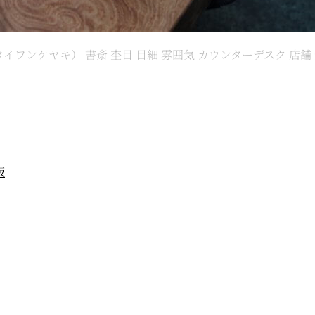
タイワンケヤキ）
書斎
杢目
目細
雰囲気
カウンターデスク
店舗
板