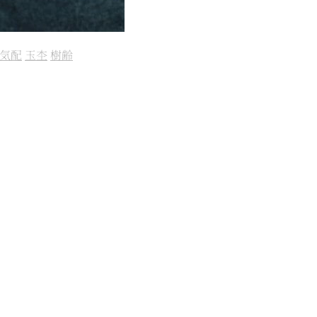
気配
玉杢
樹齢