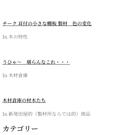
ー
シ
チーク 耳付の小さな棚板 製材 色の変化
ョ
In 木の特性
ン
うひゃ～ 堪らんなこれ・・・
In 木材倉庫
木材倉庫の材木たち
In 新発田屋的（製材所ならでは的）商品
カテゴリー