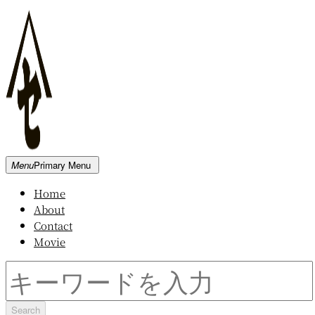
Skip
to
content
新
Menu
Primary Menu
発
Home
田
About
屋
Contact
木
Movie
材
倉
Search
庫
for: