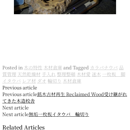
Posted in
木の特性
木材倉庫
and
Tagged
カラパナウバ
品
質管理
天然乾燥材
手入れ
整理整頓
木材愛
迷木
一枚板 脚
イタウバ
レア材
ダオ
輪切り
木材倉庫
投
Previous article
Previous article
銘木古材再生 Reclaimed Wood
受け継がれ
稿
てきた木造校舎
ナ
Next article
Next article
無垢一枚板
イタウバ 輪切り
ビ
Related Articles
ゲ