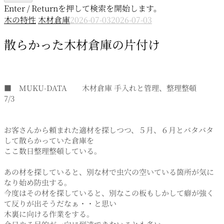
Enter / Returnを押して検索を開始します。
木の特性
木材倉庫
2026-07-03
2026-07-03
散らかった木材倉庫の片付け
■ MUKU-DATA 木材倉庫 手入れと管理、整理整頓
7/3
お客さんから頼まれた適材を探しつつ、５月、６月とバタバタ
して散らかっていた倉庫を
ここ数日整理整頓している。
あの材を探していると、別な材で虫穴の空いている箇所が気に
なり始め防虫する。
今度はその材を探していると、別なこの板もしかして癖が強く
て反りが出そうだなぁ・・と思い
木裏に向ける作業をする。