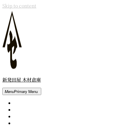
Skip to content
新発田屋 木材倉庫
Menu
Primary Menu
Home
About
Contact
Movie