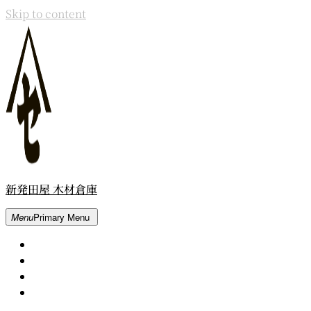
Skip to content
新発田屋 木材倉庫
Menu
Primary Menu
Home
About
Contact
Movie