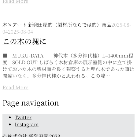
Read More
木×アート
新発田屋的（製材所ならでは的）商品
2025-08-
04
2025-08-04
この木の塊に
■ MUKU-DATA 神代木（多分神代桂）L=1400mm程
度 SOLD OUT しばらく木材倉庫の展示室側の中に立て掛
けておいた木の塊材面を良く観察すると埋れ木であった事は
間違いなく、多分神代桂かと思われる。この塊…
Read More
Page navigation
Twitter
Instagram
© 株式会社 新発田屋 2023