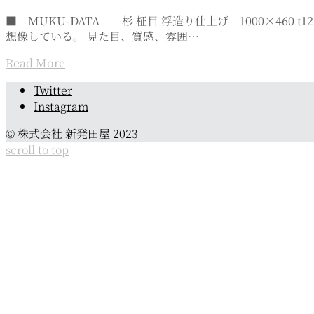
■ MUKU-DATA 杉 柾目 浮造り仕上げ 1000×4
想像している。 見た目、質感、雰囲…
Read More
Page
Twitter
navigation
Instagram
© 株式会社 新発田屋 2023
scroll to top