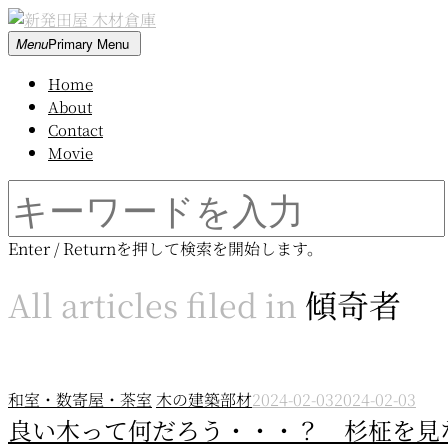
Skip
to
新
Menu
Primary Menu
content
発
Home
田
About
屋
Contact
木
Movie
材
倉
Search
庫
for:
Enter / Returnを押して検索を開始します。
All articles filed in
傾奇者
和室・数寄屋・茶室
木の建築部材
2024-02-03
2024-02-03
良い木って何だろう・・・？ 杉柾を見