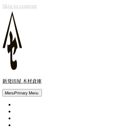
Skip to content
新発田屋 木材倉庫
Menu
Primary Menu
Home
About
Contact
Movie