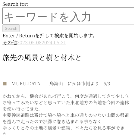
Search for:
Enter / Returnを押して検索を開始します。
その他
2023-05-08
2024-05-21
旅先の風景と樹と材木と
■
MUKU-DATA 鳥海山 にかほ市側より 5/3
かねてから、機会があれば行こう、何度か通過してきて少し立
ち寄ってみたいなどと思っていた東北地方の各地を今回の連休
を使い行ってきた。
主要幹線道路は避けて脇へ脇へと車の通りの少ない山間の県道
を選んで走ったので渋滞に巻き込まれる事もなく
ゆっくりとその土地の風景や建物、木々たちを見る事ができ
た。