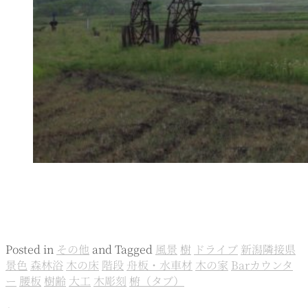
Posted in
その他
and
Tagged
風景
樹
ドライブ
新潟隣接県
景色
森林浴
木の床
階段
舟板・水車材
木の家
Barカウンタ
ー
腰板
樹齢
大工
木彫刻
椨（タブ）