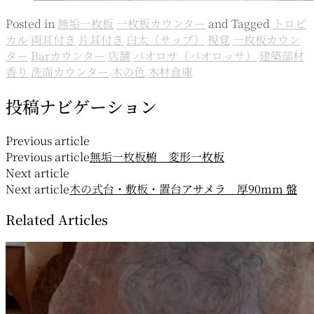
Posted in
無垢一枚板
一枚板カウンター
and
Tagged
トロピ
カル
両耳付き
片耳付き
白太（サップ）
視覚
一枚板カウン
ター
Barカウンター
店舗
パオロサ（パオロッサ）
建築部材
香り
洗面カウンター
木の色
木材倉庫
投稿ナビゲーション
Previous article
Previous article
無垢一枚板
椨 変形一枚板
Next article
Next article
木の式台・敷板・置台
アサメラ 厚90mm 盤
Related Articles