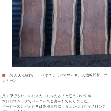
■
MUKU-DATA パオロサ（パオロッサ）天然乾燥材 プ
レナー済
長く保管されていた木だったんだろうと思うのですが
木口にマジックでパーローズと書かれてありました。
パーローズとパオロサは樹種事典によるといづれもマメ科のア