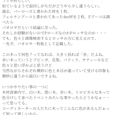
フリカ材らしい。
似ているようで混同しがちだがどうやら少し違うらしい。
過去、パーローズと書かれた材を１枚、
フェルナンブーコと書かれてあった4m材を２枚、Fブーコは調
べたら
パオロサだという結論に至った。
それしか経験がないのでPローズなのかPロッサなのか・・・
でも、色々と画像検索するとロッサの方に見えるので、
一先ず、パオロサ一枚板として記載した。
この木って何色？ってなれば、大きく括れば「赤」だよね。
赤い木っていうとブビンガ、花梨、パドック、サティーネなど
色々と思い浮かぶと思うけど
当然ながらそれぞれ微妙に色と木目が違っていて受ける印象も
微妙に違うから面白いですよね。
いつかやりたい事の一つに
木材倉庫内で、白い木、黒い木、赤い木、トロピカルな木って
色分けして並べたイベントみたいな事やったらどうかなぁ・・
って思ってる。
コーディネーターの人たちに木ってこんなに色があるんだぁっ
て知って欲しいから。