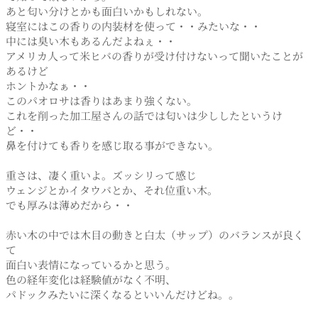
あと匂い分けとかも面白いかもしれない。
寝室にはこの香りの内装材を使って・・みたいな・・
中には臭い木もあるんだよねぇ・・
アメリカ人って米ヒバの香りが受け付けないって聞いたことが
あるけど
ホントかなぁ・・
このパオロサは香りはあまり強くない。
これを削った加工屋さんの話では匂いは少ししたというけ
ど・・
鼻を付けても香りを感じ取る事ができない。
重さは、凄く重いよ。ズッシリって感じ
ウェンジとかイタウバとか、それ位重い木。
でも厚みは薄めだから・・
赤い木の中では木目の動きと白太（サップ）のバランスが良く
て
面白い表情になっているかと思う。
色の経年変化は経験値がなく不明、
パドックみたいに深くなるといいんだけどね。。