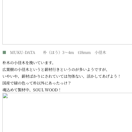
■
MUKU-DATA 朴（ほう）3～4m t18mm 小径木
朴木の小径木を挽いています。
広葉樹の小径木というと薪材行きというのが多いようですが、
いやいや、薪材ばかりにされていては勿体ない、活かしてあげよう！
国産で緑の色って朴以外にあったっけ？
魂込めて製材中、SOUL WOOD！