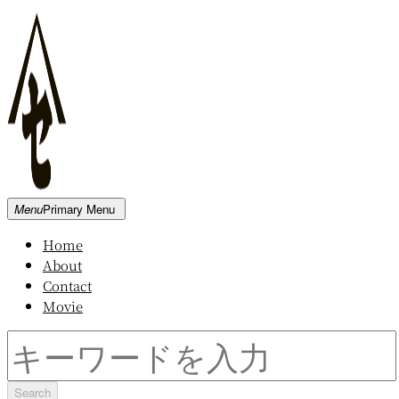
Skip
to
content
新
Menu
Primary Menu
発
Home
田
About
屋
Contact
木
Movie
材
倉
Search
庫
for: