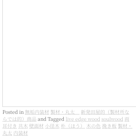
Posted in
無垢内装材
製材・丸太
新発田屋的（製材所な
らでは的）商品
and
Tagged
live edge wood
soulwood
両
耳付き
共木
壁面材
小径木
朴（ほう）
木の色
挽き板
製材・
丸太
内装材