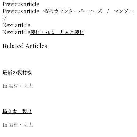
投
Previous article
Previous article
一枚板カウンター
パーローズ / マンソニ
稿
ア
ナ
Next article
Next article
製材・丸太
丸太と製材
ビ
Related Articles
ゲ
ー
シ
最新の製材機
ョ
In 製材・丸太
ン
栃丸太 製材
In 製材・丸太