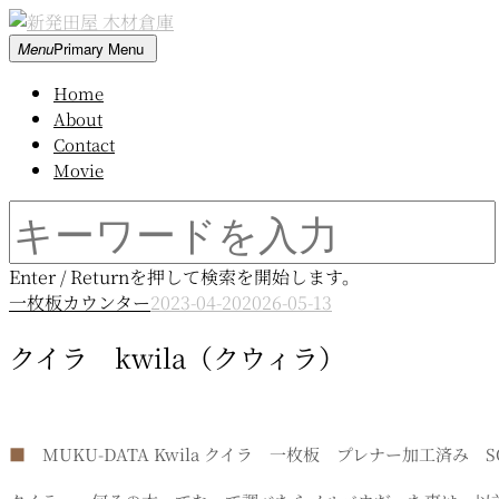
Skip
to
新
Menu
Primary Menu
content
発
Home
田
About
屋
Contact
木
Movie
材
倉
Search
庫
for:
Enter / Returnを押して検索を開始します。
一枚板カウンター
2023-04-20
2026-05-13
クイラ kwila（クウィラ）
■
MUKU-DATA Kwila クイラ 一枚板 プレナー加工済み S