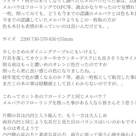
クイラ・・何その木ってなって調べたらメルバウだった事は、以
メルバウはフローリングでOPC等、過去かなりやったので見慣れ
一枚、削ってみても、どうも今までの認識のメルバウとは色も木
今までの認識していたメルバウよりもこの一枚板の方が
色も木目も表情があっていいのは良いんだけども。。
サイズ 2200 730-570-850 t55mm
少し小さめのダイニングテーブルにもいけるし
片耳を落してカウンターやカウンターデスクにも良さそうなサイ
削る前はもっと濃いめのオレンジ色だったのですが
削ったら更に良い感じの色になりましたね。。
経年変化で色が濃くなるのか？等、過去一枚板として販売した事
まだこの木の事は経験値として良くわからないのですが、、
これってホントあのフローリングと同じメルバウ？
メルバウのフローリングを扱った事がある人なら皆さんそう思う
片側の耳は凸凹と入り組んで、もう一方は大人しめ
両耳凸凹と同じような耳だと見た目のバランスはいいのかもです
ものは考えようで
凸凹側の耳の方と素直な耳の方、両方に座って座り心地を味わえ