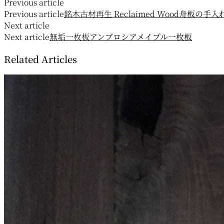
投
Previous article
Previous article
銘木古材再生 Reclaimed Wood
舟板の手入
稿
Next article
ナ
Next article
無垢一枚板
アンブロシアメイプル一枚板
ビ
Related Articles
ゲ
ー
シ
ョ
ン