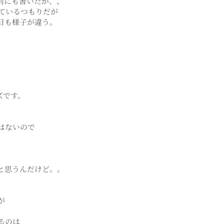
前にも書いたが、、
ているつもりだが
目も様子が違う。
ズです。
はないので
と思うんだけど。。
が
るのは