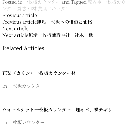
Posted in
一枚板カウンター
and
Tagged
縮み杢
一枚板カウ
ンター
質感
和材
黄肌（キハダ）
投
Previous article
Previous article
無垢一枚板
木の価値と価格
稿
Next article
ナ
Next article
無垢一枚板
彌彦神社 社木 他
ビ
Related Articles
ゲ
ー
花梨（カリン）一枚板カウンター材
シ
ョ
In 一枚板カウンター
ン
ウォールナット一枚板カウンター 埋め木、蝶チギリ
In 一枚板カウンター