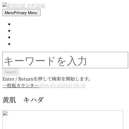
Skip
to
新
Menu
Primary Menu
content
発
Home
田
About
屋
Contact
木
Movie
材
倉
Search
庫
for:
Enter / Returnを押して検索を開始します。
一枚板カウンター
2016-03-25
2024-09-19
黄肌 キハダ