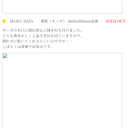
■
MUKU-DATA 黄肌（キハダ） 3600x500mm前後
SOLD OUT
キハダの木口に割れ防止に桟を打ち付けました。
とても奥ゆかしく上品な杢目が出ていますので、
割れずに乾いてくれるといいのですが・・
しばらくは倉庫でお休みです。