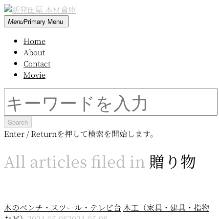
Skip
to
新
Menu
Primary Menu
content
発
Home
田
About
屋
Contact
木
Movie
材
倉
Search
庫
for:
Enter / Returnを押して検索を開始します。
All articles filed in
贈り物
木のベンチ・スツール・テレビ台
木工（家具・建具・指物
など）
2024-05-08
2024-05-08