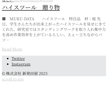
ハイスツール 贈り物
■ MUKU-DATA ハイスツール 特注品 材：桜 先
日、学生さんたちが出来上がったハイスツールを見せにきて
くれた。研究室ではスタンディングワークを取り入れ集中力
を高め作業効率を上がているらしい。えぇ～立ちながらパ
ソ…
Read More
Page
Twitter
navigation
Instagram
© 株式会社 新発田屋 2023
scroll to top