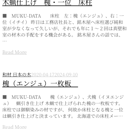
木蝋仕上げ 槐・一位 床柱
■ MUKU-DATA 床柱 左：槐（エンジュ）、右：一
位（イチイ） 昨日は工務店社長と、銘木屋へ床柱選び純和
室が少なくなって久しいが、それでも年に１～２回は真壁和
室の材木の手配をする機会がある。 銘木屋さんの話では、
…
Read More
和材 日本の木
2020-04-17
2024-09-10
槐（エンジュ）一枚板
■ MUKU-DATA 槐（エンジュ）、犬槐（イヌエンジ
ュ） 蝋引き仕上げ 木蝋で仕上げられた槐の一枚板です。
床柱では御馴染みの材ですが、 何故か床柱となる槐と一位
は蝋引き仕上げと決まっています。 北海道での床柱メー…
Read More