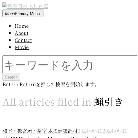
Skip
to
新
Menu
Primary Menu
content
発
Home
田
About
屋
Contact
木
Movie
材
倉
Search
庫
for:
Enter / Returnを押して検索を開始します。
All articles filed in
蝋引き
和室・数寄屋・茶室
木の建築部材
2024-09-10
2024-09-10