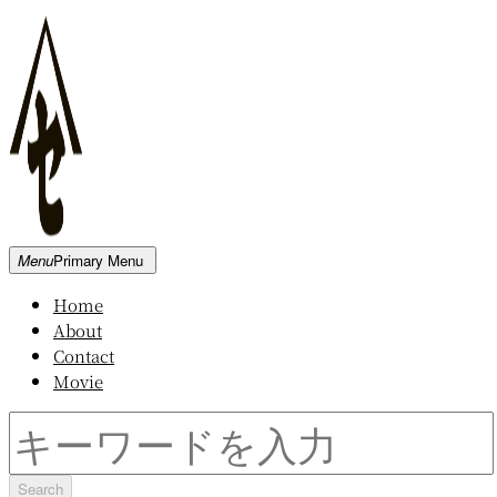
Skip
to
content
新
Menu
Primary Menu
発
Home
田
About
屋
Contact
木
Movie
材
倉
Search
庫
for: