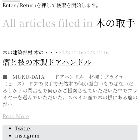
Enter / Returnを押して検索を開始します。
All articles filed in
木の取手
木の建築部材
木の・・・
2023-12-16
2023-12-16
瘤と枝の木製ドアハンドル
■ MUKU-DATA ドアハンドル 材種：ブライヤー
（ヒース） ドアの取手で天然木の何か面白いものはないだ
ろうか？の問合せで何点かご提案させていただいた中でブラ
イヤーを選んでいただいた。スペイン産で木の根にある瘤の
部…
Read More
Page
Twitter
navigation
Instagram