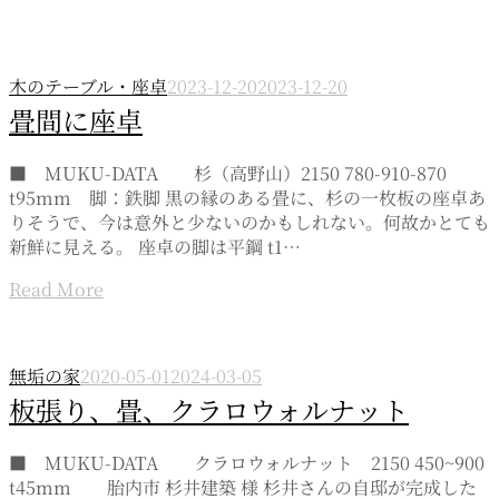
木のテーブル・座卓
2023-12-20
2023-12-20
畳間に座卓
■ MUKU-DATA 杉（高野山）2150 780-910-870
t95mm 脚：鉄脚 黒の縁のある畳に、杉の一枚板の座卓あ
りそうで、今は意外と少ないのかもしれない。何故かとても
新鮮に見える。 座卓の脚は平鋼 t1…
Read More
無垢の家
2020-05-01
2024-03-05
板張り、畳、クラロウォルナット
■ MUKU-DATA クラロウォルナット 2150 450~900
t45mm 胎内市 杉井建築 様 杉井さんの自邸が完成した