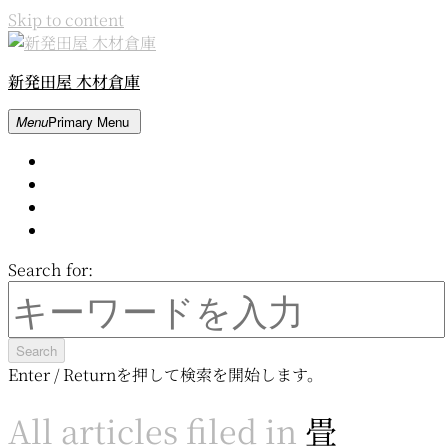
Skip to content
新発田屋 木材倉庫
Menu
Primary Menu
Home
About
Contact
Movie
Search for:
Enter / Returnを押して検索を開始します。
All articles filed in
畳