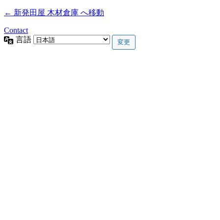
← 新発田屋 木材倉庫 へ移動
Contact
言語